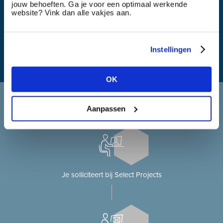
jouw behoeften. Ga je voor een optimaal werkende
website? Vink dan alle vakjes aan.
Wat is mijn reistijd?
Instellingen
OK
Solliciteren bij Select Projects
Aanpassen
Je solliciteert op onze website?
Je solliciteert bij Select Projects