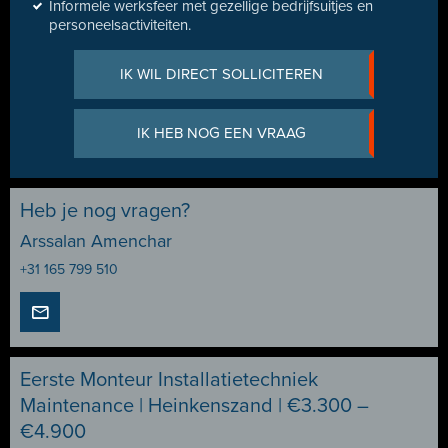
Informele werksfeer met gezellige bedrijfsuitjes en
personeelsactiviteiten.
IK WIL DIRECT SOLLICITEREN
IK HEB NOG EEN VRAAG
Heb je nog vragen?
Arssalan Amenchar
+31 165 799 510
Eerste Monteur Installatietechniek
Maintenance | Heinkenszand | €3.300 –
€4.900