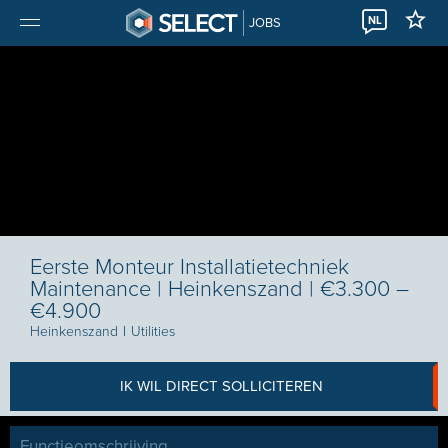
NL
JOBS
Eerste Monteur Installatietechniek
Maintenance | Heinkenszand | €3.300 –
€4.900
Heinkenszand
I
Utilities
IK WIL DIRECT SOLLICITEREN
Functieomschrijving