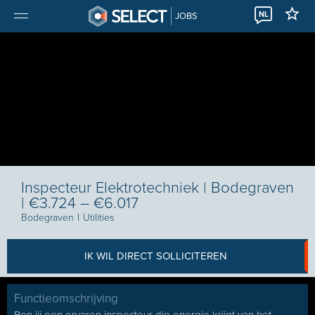
NL
JOBS
Inspecteur Elektrotechniek | Bodegraven
| €3.724 – €6.017
Bodegraven
I
Utilities
IK WIL DIRECT SOLLICITEREN
Functieomschrijving