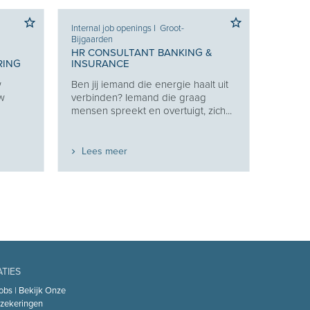
Groot-
Internal job openings
I
Dendermonde
HR CONSULTANT BANKING &
BANKING &
INSURANCE
Ben jij iemand die energie haalt uit
nergie haalt uit
verbinden? Iemand die graag
die graag
mensen spreekt en overtuigt, zich...
ertuigt, zich...
Lees meer
ATIES
obs | Bekijk Onze
zekeringen