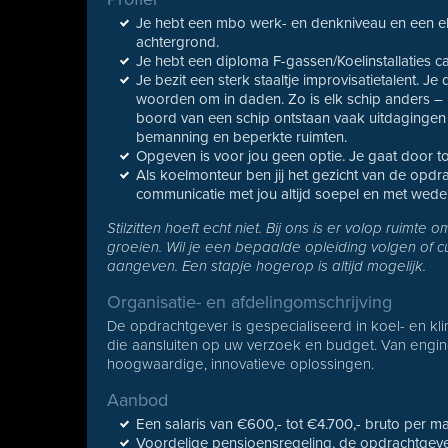
Je hebt een mbo werk- en denkniveau en een el
achtergrond.
Je hebt een diploma F-gassen/Koelinstallaties cat
Je bezit een sterk staaltje improvisatietalent. Je
woorden om in daden. Zo is elk schip anders – 
boord van een schip ontstaan vaak uitdagingen
bemanning en beperkte ruimten.
Opgeven is voor jou geen optie. Je gaat door to
Als koelmonteur ben jij het gezicht van de opdr
communicatie met jou altijd soepel en met weder
Stilzitten hoeft echt niet. Bij ons is er volop ruimte
groeien. Wil je een bepaalde opleiding volgen of 
aangeven. Een stapje hogerop is altijd mogelijk.
Organisatie- en afdelingomschrijving
De opdrachtgever is gespecialiseerd in koel- en kl
die aansluiten op uw verzoek en budget. Van enginee
hoogwaardige, innovatieve oplossingen.
Aanbod
Een salaris van €600,- tot €4.700,- bruto per ma
Voordelige pensioensregeling, de opdrachtgeve