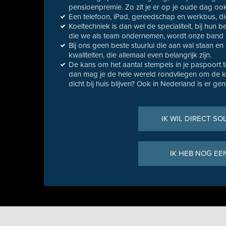
pensioenpremie. Zo zit je er op je oude dag ook
Een telefoon, iPad, gereedschap en werkbus, di
Koeltechniek is dan wel de specialiteit, bij hun 
die we als team ondernemen, wordt onze band
Bij ons geen beste stuurlui die aan wal staan en 
kwaliteiten, die allemaal even belangrijk zijn.
De kans om het aantal stempels in je paspoort te
dan mag je de hele wereld rondvliegen om de kla
dicht bij huis blijven? Ook in Nederland is er ge
IK WIL DIRECT SO
IK HEB NOG EE