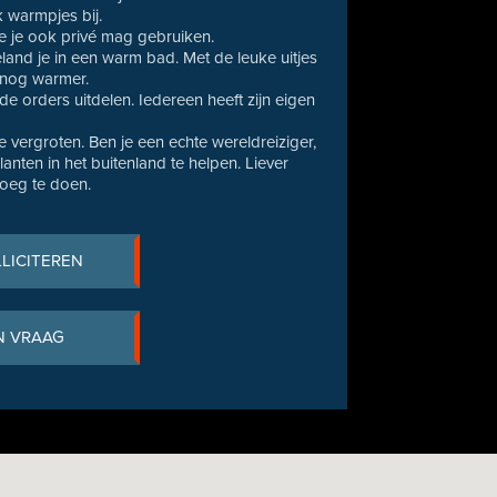
 warmpjes bij.
e je ook privé mag gebruiken.
beland je in een warm bad. Met de leuke uitjes
 nog warmer.
de orders uitdelen. Iedereen heeft zijn eigen
 vergroten. Ben je een echte wereldreiziger,
nten in het buitenland te helpen. Liever
noeg te doen.
LLICITEREN
N VRAAG