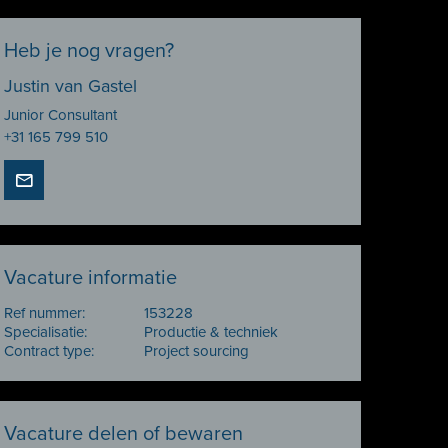
Heb je nog vragen?
Justin van Gastel
Junior Consultant
+31 165 799 510
Vacature informatie
Ref nummer:
153228
Specialisatie:
Productie & techniek
Contract type:
Project sourcing
Vacature delen of bewaren