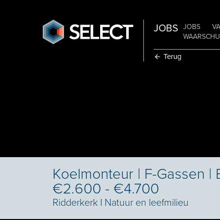
JOBS
JOBS
V
WAARSCHUW
Terug
Koelmonteur | F-Gassen | 
€2.600 - €4.700
Ridderkerk
I
Natuur en leefmilieu