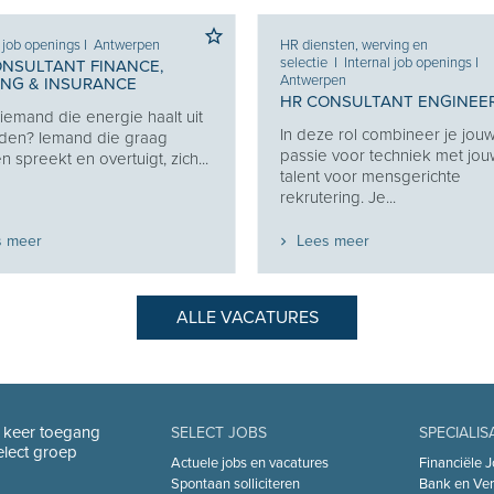
HR diensten, werving en
Internal job openings
I
selectie
I
Internal job openings
I
Bijgaarden
Antwerpen
HR CONSULTANT 
HR CONSULTANT ENGINEERING
INSURANCE
In deze rol combineer je jouw
Ben jij iemand die e
passie voor techniek met jouw
verbinden? Iemand 
talent voor mensgerichte
mensen spreekt en ov
rekrutering. Je...
Lees meer
Lees meer
ALLE VACATURES
n keer toegang
SELECT JOBS
SPECIALIS
Select groep
Actuele jobs en vacatures
Financiële J
Spontaan solliciteren
Bank en Ver