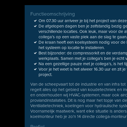
Functieomschrijving
Om 07.30 uur arriveer je bij het project van dez
De afgelopen dagen ben je zelfstandig bezig g
verschillende locaties. Ook leuk, maar voor de a
collega’s op een vaste plek aan de slag te gaan
De kraan heeft een koelsysteem nodig voor de b
het systeem op locatie te installeren.
Best bijzonder: de compressorkit en de verdampe
werkplaats. Samen met je collega’s ben je echt 
Na een gezellige pauze met je collega’s, is het 
Voor je het weet is het alweer 16.30 uur en zit
project.
Van de scheepvaart tot de industrie en van infra to
regelt alles op het gebied van koudetechniek en in
en onderhouden wij HVAC-systemen, maar ook airco
proviandinstallaties. Dit is nog maar het topje van d
Ventilatietechniek, koelingen voor hydraulische sys
Voornamelijk maatwerk, want elke situatie is anders.
koelmonteur heb je zo’n 14 directe collega-monteur
Profiel