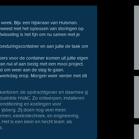
e week. Bijv. een hijskraan van Huisman.
eweest met het oplossen van storingen op
fwisseling is het fijn om nu samen met je
.
esturingscontainer en aan jullie de taak om
rs voor de container komen uit jullie eigen
van nul af aan bezig met een mooi project.
tijd om weer aan de slag te gaan.
 je werkdag erop. Morgen weer verder met dit
t kantoren: de opdrachtgever en daarmee jij
dustriële HVAC. Zo ontwerpen, installeren
nditioning en koelingen voor
e ijsberg. Zij doen nog veel meer.
temen, elektrotechniek, en engineering.
 Het is een klein en hecht team: als
s.