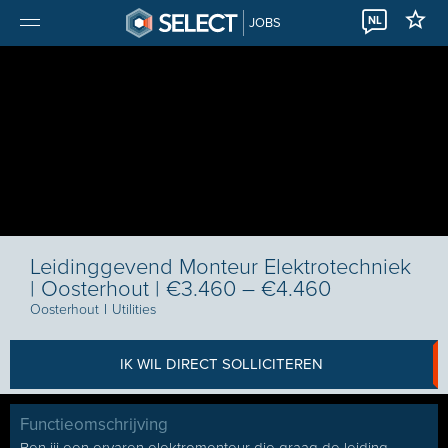
NL
JOBS
Leidinggevend Monteur Elektrotechniek
| Oosterhout | €3.460 – €4.460
Oosterhout
I
Utilities
IK WIL DIRECT SOLLICITEREN
Functieomschrijving