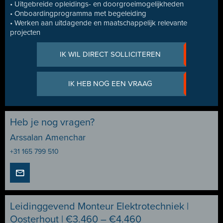
• Uitgebreide opleidings- en doorgroeimogelijkheden
• Onboardingprogramma met begeleiding
• Werken aan uitdagende en maatschappelijk relevante
projecten
IK WIL DIRECT SOLLICITEREN
IK HEB NOG EEN VRAAG
Heb je nog vragen?
Arssalan Amenchar
+31 165 799 510
Leidinggevend Monteur Elektrotechniek |
Oosterhout | €3.460 – €4.460