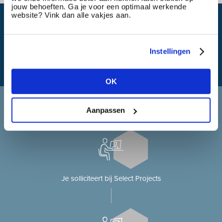
jouw behoeften. Ga je voor een optimaal werkende
website? Vink dan alle vakjes aan.
Wat is mijn reistijd?
Instellingen
OK
Solliciteren bij Select Projects
Aanpassen
Je solliciteert op onze website?
Je solliciteert bij Select Projects