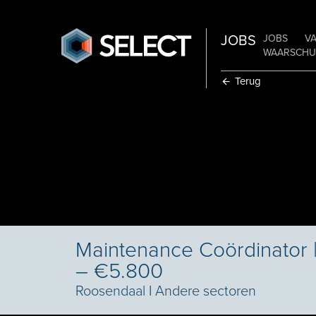
JOBS
JOBS
V
WAARSCHUW
Terug
Maintenance Coördinator 
– €5.800
Roosendaal
I
Andere sectoren