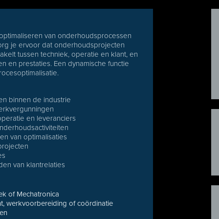
 en optimaliseren van onderhoudsprocessen
zorg je ervoor dat onderhoudsprojecten
hakelt tussen techniek, operatie en klant, en
en en prestaties. Een dynamische functie
ocesoptimalisatie.
n binnen de industrie
werkvergunningen
eratie en leveranciers
nderhoudsactiviteiten
n van optimalisaties
projecten
es
en van klantrelaties
ek of Mechatronica
, werkvoorbereiding of coördinatie
ken