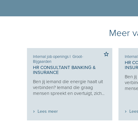
Meer va
Internal job openings
I
Groot-
Interna
Bijgaarden
 &
HR C
HR CONSULTANT BANKING &
INSU
INSURANCE
lt uit
Ben ji
Ben jij iemand die energie haalt uit
g
verbin
verbinden? Iemand die graag
zich...
mensen
mensen spreekt en overtuigt, zich...
Lees meer
Lee