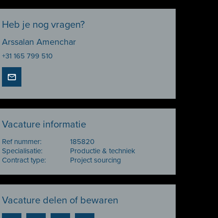
Heb je nog vragen?
Arssalan Amenchar
+31 165 799 510
Vacature informatie
Ref nummer:
185820
Specialisatie:
Productie & techniek
Contract type:
Project sourcing
Vacature delen of bewaren