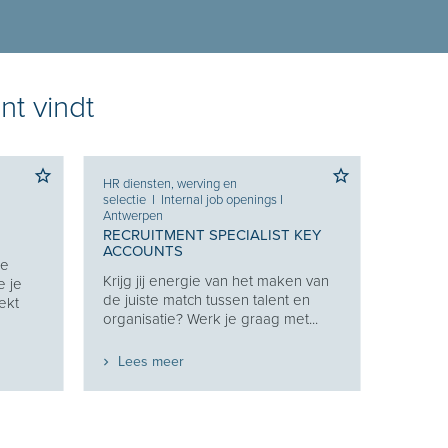
nt vindt
HR diensten, werving en
selectie
I
Internal job openings
I
Antwerpen
RECRUITMENT SPECIALIST KEY
ACCOUNTS
Je
Krijg jij energie van het maken van
e je
de juiste match tussen talent en
ekt
organisatie? Werk je graag met...
Lees meer