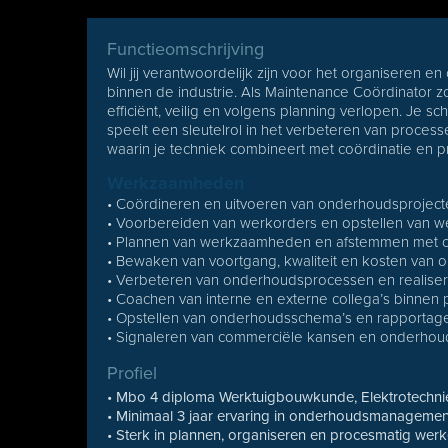
Functieomschrijving
Wil jij verantwoordelijk zijn voor het organiseren
binnen de industrie. Als Maintenance Coördinator 
efficiënt, veilig en volgens planning verlopen. Je sc
speelt een sleutelrol in het verbeteren van process
waarin je techniek combineert met coördinatie en pr
Werkzaamheden
• Coördineren en uitvoeren van onderhoudsprojecte
• Voorbereiden van werkorders en opstellen van 
• Plannen van werkzaamheden en afstemmen met op
• Bewaken van voortgang, kwaliteit en kosten van o
• Verbeteren van onderhoudsprocessen en realisere
• Coachen van interne en externe collega’s binnen 
• Opstellen van onderhoudsschema’s en rapportag
• Signaleren van commerciële kansen en onderhoud
Profiel
• Mbo 4 diploma Werktuigbouwkunde, Elektrotechni
• Minimaal 3 jaar ervaring in onderhoudsmanagement
• Sterk in plannen, organiseren en procesmatig wer