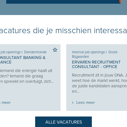
catures die je misschien interessa
l job openings
I
Dendermonde
Internal job openings
I
Groot-
Bijgaarden
ONSULTANT BANKING &
RANCE
ERVAREN RECRUITMENT
CONSULTANT - OFFICE
j iemand die energie haalt uit
Recruitment zit in jouw DNA. 
den? Iemand die graag
weet hoe de markt werkt, ho
 spreekt en overtuigt, zich...
de juiste kandidaten aanspre
en...
s meer
Lees meer
ALLE VACATURES