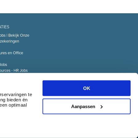
ATIES
obs | Bekijk Onze
zekeringen
ures en Office
Jobs
urces - HR Jobs
or
Technology – IT
OK
Logistiek Jobs
rservaringen te
ing bieden én
& communicatie
 een optimaal
Aanpassen