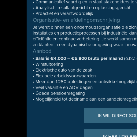
• Communicatief vaardig en in staat stakeholders te
• Analytisch, resultaatgericht en oplossingsgericht
• Proactief en verantwoordelijk
Organisatie- en afdelingomschrijving
Je werkt binnen een onderhoudsorganisatie die zich 
installaties en productieprocessen bij industriële kl
efficiëntie en continue verbetering. Je werkt samen
en klanten in een dynamische omgeving waar innova
Aanbod
•
Salaris €4.000 – €5.800 bruto per maand
(o.b.v.
• Winstuitkering
• Elektrische auto van de zaak
• Flexibele arbeidsvoorwaarden
• Meer dan 1.250 opleidingen en ontwikkelmogelijk
• Veel vakantie en ADV dagen
• Goede pensioenregeling
• Mogelijkheid tot deelname aan een aandelenregeli
IK WIL DIRECT SO
IK HEB NOG EE