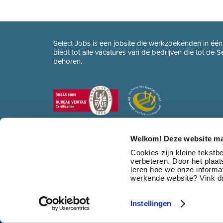
Select Jobs is een jobsite die werkzoekenden in éé
biedt tot alle vacatures van de bedrijven die tot de 
behoren.
Welkom! Deze website ma
Cookies zijn kleine tekst
verbeteren. Door het plaa
leren hoe we onze informat
werkende website? Vink da
Instellingen
© 2026 Select Jobs
•
Sitemap
•
HR dienstverlening
•
Contact