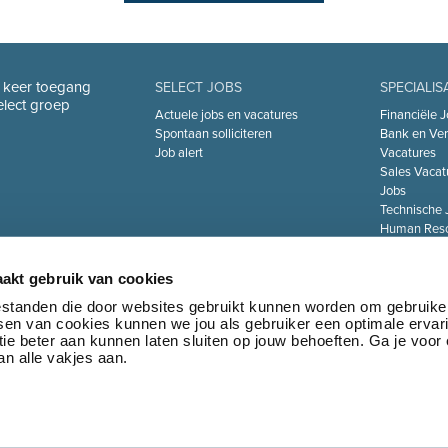
n keer toegang
SELECT JOBS
SPECIALIS
Select groep
Actuele jobs en vacatures
Financiële J
Spontaan solliciteren
Bank en Ver
Job alert
Vacatures
Sales Vacat
Jobs
Technische 
Human Reso
De Zorgsect
Information 
akt gebruik van cookies
Jobs
Transport & 
bestanden die door websites gebruikt kunnen worden om gebruike
tsen van cookies kunnen we jou als gebruiker een optimale ervar
Marketing 
ie beter aan kunnen laten sluiten op jouw behoeften. Ga je voor
Jobs
n alle vakjes aan.
•
Privacy policy
•
Algemene voorwaarden