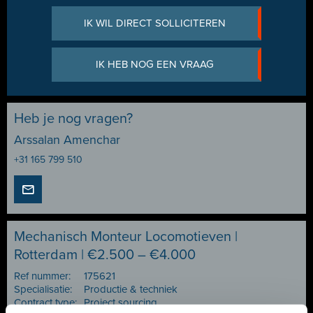
IK WIL DIRECT SOLLICITEREN
IK HEB NOG EEN VRAAG
Heb je nog vragen?
Arssalan Amenchar
+31 165 799 510
Mechanisch Monteur Locomotieven |
Rotterdam | €2.500 – €4.000
Ref nummer:
175621
Specialisatie:
Productie & techniek
Contract type:
Project sourcing