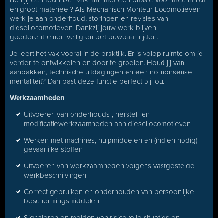
Ben jij een technisch vakman met een passie voor mechanica
en groot materieel? Als Mechanisch Monteur Locomotieven
werk je aan onderhoud, storingen en revisies van
diesellocomotieven. Dankzij jouw werk blijven
goederentreinen veilig en betrouwbaar rijden.
Je leert het vak vooral in de praktijk. Er is volop ruimte om je
verder te ontwikkelen en door te groeien. Houd jij van
aanpakken, technische uitdagingen en een no-nonsense
mentaliteit? Dan past deze functie perfect bij jou.
Werkzaamheden
Uitvoeren van onderhouds-, herstel- en
modificatiewerkzaamheden aan diesellocomotieven
Werken met machines, hulpmiddelen en (indien nodig)
gevaarlijke stoffen
Uitvoeren van werkzaamheden volgens vastgestelde
werkbeschrijvingen
Correct gebruiken en onderhouden van persoonlijke
beschermingsmiddelen
Signaleren en melden van risicovolle situaties en