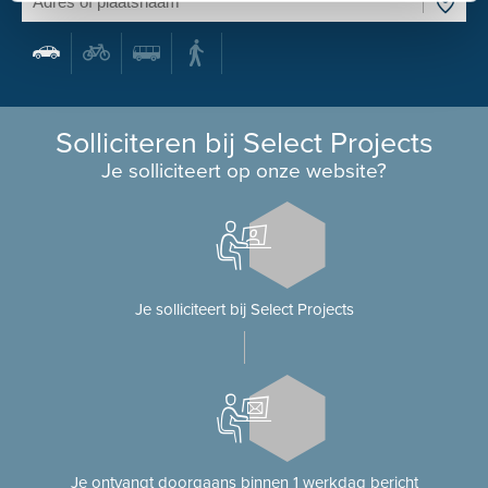
Solliciteren bij Select Projects
Je solliciteert op onze website?
Je solliciteert bij Select Projects
Je ontvangt doorgaans binnen 1 werkdag bericht