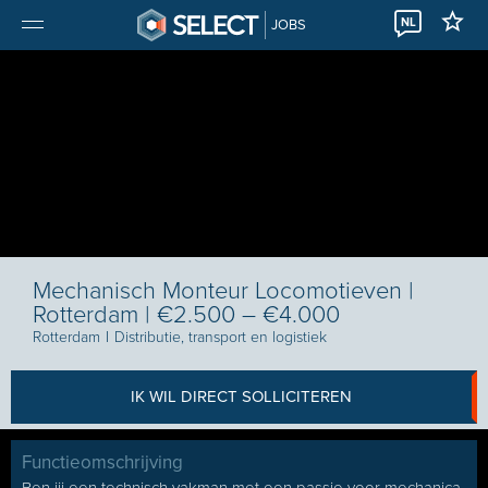
NL
JOBS
Mechanisch Monteur Locomotieven |
Rotterdam | €2.500 – €4.000
Rotterdam
I
Distributie, transport en logistiek
IK WIL DIRECT SOLLICITEREN
Functieomschrijving