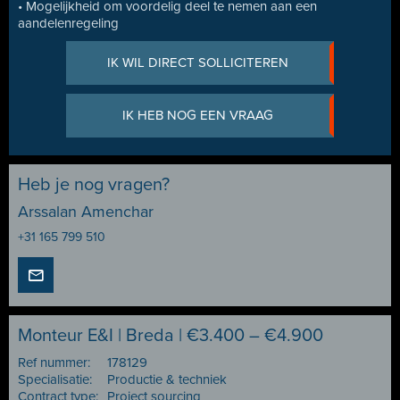
• Mogelijkheid om voordelig deel te nemen aan een
aandelenregeling
IK WIL DIRECT SOLLICITEREN
IK HEB NOG EEN VRAAG
Heb je nog vragen?
Arssalan Amenchar
+31 165 799 510
Monteur E&I | Breda | €3.400 – €4.900
Ref nummer:
178129
Specialisatie:
Productie & techniek
Contract type:
Project sourcing