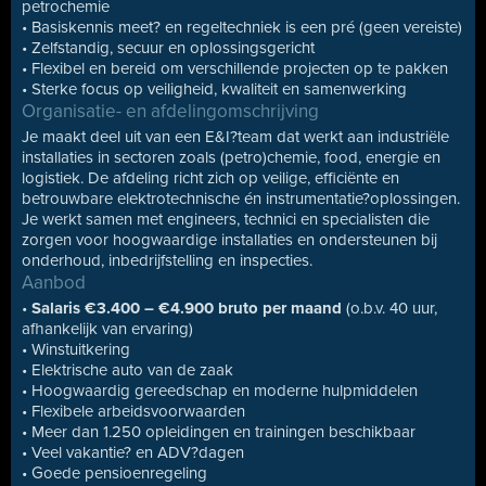
petrochemie
• Basiskennis meet? en regeltechniek is een pré (geen vereiste)
• Zelfstandig, secuur en oplossingsgericht
• Flexibel en bereid om verschillende projecten op te pakken
• Sterke focus op veiligheid, kwaliteit en samenwerking
Organisatie- en afdelingomschrijving
Je maakt deel uit van een E&I?team dat werkt aan industriële
installaties in sectoren zoals (petro)chemie, food, energie en
logistiek. De afdeling richt zich op veilige, efficiënte en
betrouwbare elektrotechnische én instrumentatie?oplossingen.
Je werkt samen met engineers, technici en specialisten die
zorgen voor hoogwaardige installaties en ondersteunen bij
onderhoud, inbedrijfstelling en inspecties.
Aanbod
•
Salaris €3.400 – €4.900 bruto per maand
(o.b.v. 40 uur,
afhankelijk van ervaring)
• Winstuitkering
• Elektrische auto van de zaak
• Hoogwaardig gereedschap en moderne hulpmiddelen
• Flexibele arbeidsvoorwaarden
• Meer dan 1.250 opleidingen en trainingen beschikbaar
• Veel vakantie? en ADV?dagen
• Goede pensioenregeling