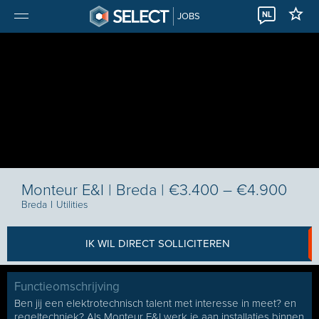
NL
JOBS
Monteur E&I | Breda | €3.400 – €4.900
Breda
I
Utilities
IK WIL DIRECT SOLLICITEREN
Functieomschrijving
Ben jij een elektrotechnisch talent met interesse in meet? en
regeltechniek? Als Monteur E&I werk je aan installaties binnen