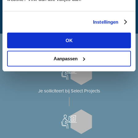
Instellingen
OK
Solliciteren bij Select Projects
Je solliciteert op onze website?
Aanpassen
Je solliciteert bij Select Projects