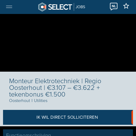
NL
JOBS
Monteur Elektrotechniek | Regio
Oosterhout | €3.107 – €3.622 +
tekenbonus €1.500
Oosterhout
I
Utilities
IK WIL DIRECT SOLLICITEREN
Functieomschrijving