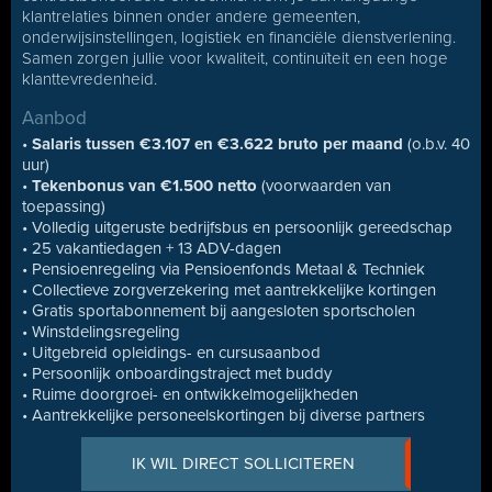
klantrelaties binnen onder andere gemeenten,
onderwijsinstellingen, logistiek en financiële dienstverlening.
Samen zorgen jullie voor kwaliteit, continuïteit en een hoge
klanttevredenheid.
Aanbod
•
Salaris tussen €3.107 en €3.622 bruto per maand
(o.b.v. 40
uur)
•
Tekenbonus van €1.500 netto
(voorwaarden van
toepassing)
• Volledig uitgeruste bedrijfsbus en persoonlijk gereedschap
• 25 vakantiedagen + 13 ADV-dagen
• Pensioenregeling via Pensioenfonds Metaal & Techniek
• Collectieve zorgverzekering met aantrekkelijke kortingen
• Gratis sportabonnement bij aangesloten sportscholen
• Winstdelingsregeling
• Uitgebreid opleidings- en cursusaanbod
• Persoonlijk onboardingstraject met buddy
• Ruime doorgroei- en ontwikkelmogelijkheden
• Aantrekkelijke personeelskortingen bij diverse partners
IK WIL DIRECT SOLLICITEREN