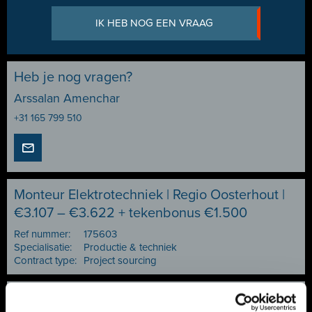
IK HEB NOG EEN VRAAG
Heb je nog vragen?
Arssalan Amenchar
+31 165 799 510
Monteur Elektrotechniek | Regio Oosterhout |
€3.107 – €3.622 + tekenbonus €1.500
Ref nummer:
175603
Specialisatie:
Productie & techniek
Contract type:
Project sourcing
Vacature delen of bewaren