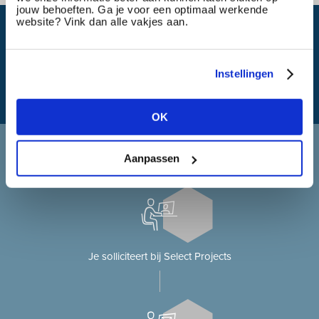
jouw behoeften. Ga je voor een optimaal werkende
website? Vink dan alle vakjes aan.
Wat is mijn reistijd?
Instellingen
OK
Solliciteren bij Select Projects
Aanpassen
Je solliciteert op onze website?
Je solliciteert bij Select Projects