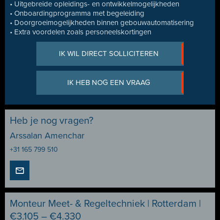
• Uitgebreide opleidings- en ontwikkelmogelijkheden
• Onboardingprogramma met begeleiding
• Doorgroeimogelijkheden binnen gebouwautomatisering
• Extra voordelen zoals personeelskortingen
IK WIL DIRECT SOLLICITEREN
IK HEB NOG EEN VRAAG
Heb je nog vragen?
Arssalan Amenchar
+31 165 799 510
Monteur Meet- & Regeltechniek | Rotterdam |
€3.105 – €4.330