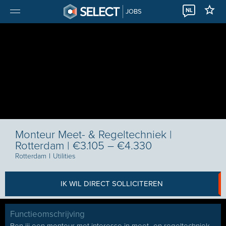
NL
JOBS
Monteur Meet- & Regeltechniek |
Rotterdam | €3.105 – €4.330
Rotterdam
I
Utilities
IK WIL DIRECT SOLLICITEREN
Functieomschrijving