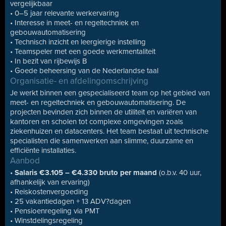
vergelijkbaar
• 0–5 jaar relevante werkervaring
• Interesse in meet- en regeltechniek en
gebouwautomatisering
• Technisch inzicht en leergierige instelling
• Teamspeler met een goede werkmentaliteit
• In bezit van rijbewijs B
• Goede beheersing van de Nederlandse taal
Organisatie- en afdelingomschrijving
Je werkt binnen een gespecialiseerd team op het gebied van
meet- en regeltechniek en gebouwautomatisering. De
projecten bevinden zich binnen de utiliteit en variëren van
kantoren en scholen tot complexe omgevingen zoals
ziekenhuizen en datacenters. Het team bestaat uit technische
specialisten die samenwerken aan slimme, duurzame en
efficiënte installaties.
Aanbod
•
Salaris €3.105 – €4.330 bruto per maand
(o.b.v. 40 uur,
afhankelijk van ervaring)
• Reiskostenvergoeding
• 25 vakantiedagen + 13 ADV?dagen
• Pensioenregeling via PMT
• Winstdelingsregeling