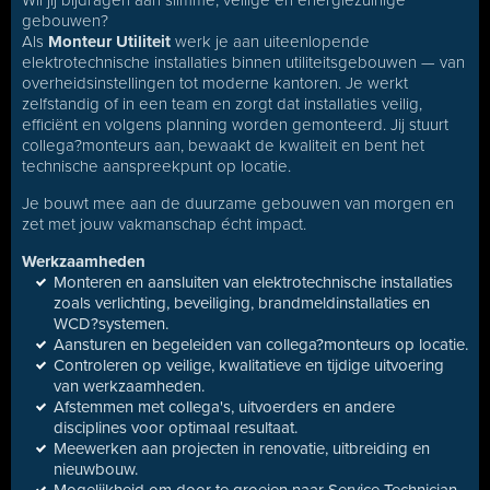
Wil jij bijdragen aan slimme, veilige en energiezuinige
gebouwen?
Als
Monteur Utiliteit
werk je aan uiteenlopende
elektrotechnische installaties binnen utiliteitsgebouwen — van
overheidsinstellingen tot moderne kantoren. Je werkt
zelfstandig of in een team en zorgt dat installaties veilig,
efficiënt en volgens planning worden gemonteerd. Jij stuurt
collega?monteurs aan, bewaakt de kwaliteit en bent het
technische aanspreekpunt op locatie.
Je bouwt mee aan de duurzame gebouwen van morgen en
zet met jouw vakmanschap écht impact.
Werkzaamheden
Monteren en aansluiten van elektrotechnische installaties
zoals verlichting, beveiliging, brandmeldinstallaties en
WCD?systemen.
Aansturen en begeleiden van collega?monteurs op locatie.
Controleren op veilige, kwalitatieve en tijdige uitvoering
van werkzaamheden.
Afstemmen met collega's, uitvoerders en andere
disciplines voor optimaal resultaat.
Meewerken aan projecten in renovatie, uitbreiding en
nieuwbouw.