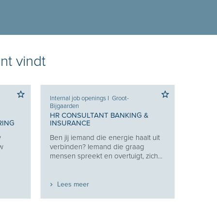
nt vindt
Internal job openings
I
Groot-
Bijgaarden
HR CONSULTANT BANKING &
RING
INSURANCE
w
Ben jij iemand die energie haalt uit
uw
verbinden? Iemand die graag
mensen spreekt en overtuigt, zich...
Lees meer