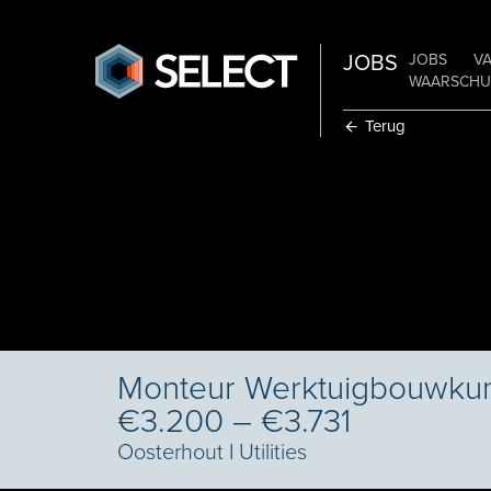
JOBS
JOBS
V
WAARSCHUW
Terug
Monteur Werktuigbouwkund
€3.200 – €3.731
Oosterhout
I
Utilities