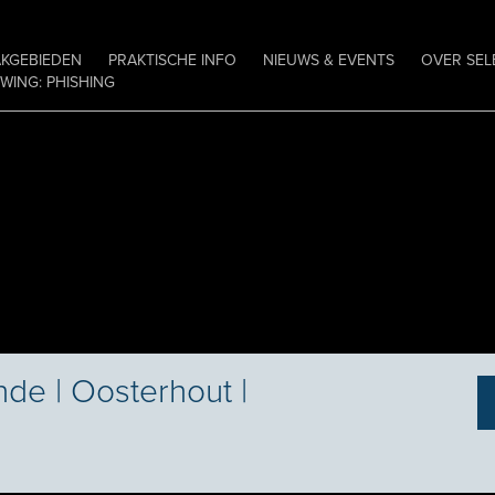
AKGEBIEDEN
PRAKTISCHE INFO
NIEUWS & EVENTS
OVER SEL
ING: PHISHING
e | Oosterhout |