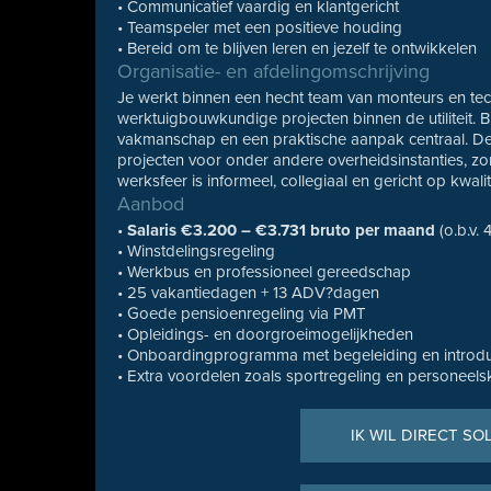
• Communicatief vaardig en klantgericht
• Teamspeler met een positieve houding
• Bereid om te blijven leren en jezelf te ontwikkelen
Organisatie- en afdelingomschrijving
Je werkt binnen een hecht team van monteurs en techn
werktuigbouwkundige projecten binnen de utiliteit. 
vakmanschap en een praktische aanpak centraal. De
projecten voor onder andere overheidsinstanties, zo
werksfeer is informeel, collegiaal en gericht op kwali
Aanbod
•
Salaris €3.200 – €3.731 bruto per maand
(o.b.v. 
• Winstdelingsregeling
• Werkbus en professioneel gereedschap
• 25 vakantiedagen + 13 ADV?dagen
• Goede pensioenregeling via PMT
• Opleidings- en doorgroeimogelijkheden
• Onboardingprogramma met begeleiding en introduct
• Extra voordelen zoals sportregeling en personeels
IK WIL DIRECT SO