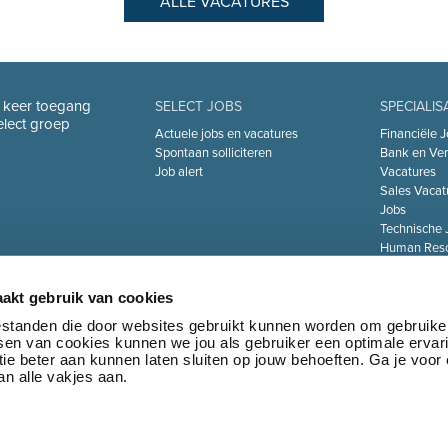
ALLE VACATURES
n keer toegang
SELECT JOBS
SPECIALIS
Select groep
Actuele jobs en vacatures
Financiële J
Spontaan solliciteren
Bank en Ver
Job alert
Vacatures
Sales Vacat
Jobs
Technische 
Human Reso
De Zorgsect
Information 
akt gebruik van cookies
Jobs
Transport & 
bestanden die door websites gebruikt kunnen worden om gebruike
tsen van cookies kunnen we jou als gebruiker een optimale ervar
Marketing 
ie beter aan kunnen laten sluiten op jouw behoeften. Ga je voor
Jobs
n alle vakjes aan.
•
Privacy policy
•
Algemene voorwaarden