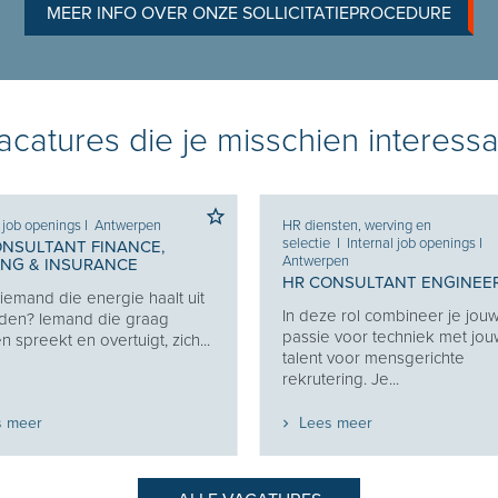
MEER INFO OVER ONZE SOLLICITATIEPROCEDURE
catures die je misschien interessa
l job openings
I
Antwerpen
HR diensten, werving en
selectie
I
Internal job openings
I
ONSULTANT FINANCE,
Antwerpen
ING & INSURANCE
HR CONSULTANT ENGINEE
j iemand die energie haalt uit
In deze rol combineer je jou
den? Iemand die graag
passie voor techniek met jo
 spreekt en overtuigt, zich...
talent voor mensgerichte
rekrutering. Je...
s meer
Lees meer