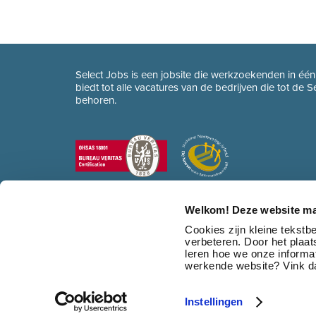
Select Jobs is een jobsite die werkzoekenden in éé
biedt tot alle vacatures van de bedrijven die tot de 
behoren.
Welkom! Deze website ma
Cookies zijn kleine tekst
verbeteren. Door het plaa
leren hoe we onze informat
werkende website? Vink da
Instellingen
© 2026 Select Jobs
•
Sitemap
•
HR dienstverlening
•
Contact