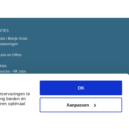
ATIES
obs | Bekijk Onze
zekeringen
ures en Office
Jobs
urces - HR Jobs
or
Technology – IT
OK
Logistiek Jobs
rservaringen te
ing bieden én
& communicatie
 een optimaal
Aanpassen