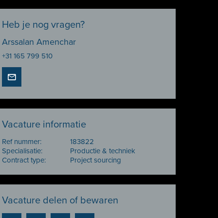
Heb je nog vragen?
Arssalan Amenchar
+31 165 799 510
Vacature informatie
Ref nummer:
183822
Specialisatie:
Productie & techniek
Contract type:
Project sourcing
Vacature delen of bewaren