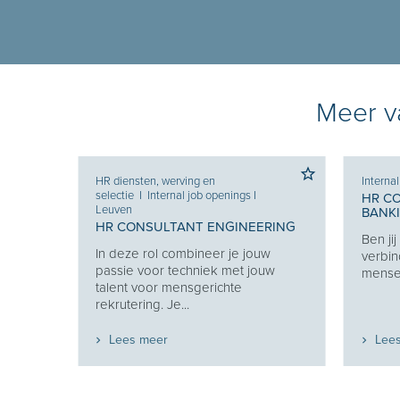
Meer va
HR diensten, werving en
Interna
selectie
I
Internal job openings
I
HR C
Leuven
BANK
HR CONSULTANT ENGINEERING
Ben ji
Je
In deze rol combineer je jouw
verbin
e je
passie voor techniek met jouw
mensen
eekt
talent voor mensgerichte
rekrutering. Je...
Lees meer
Lee