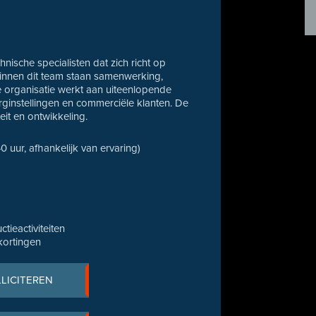
ische specialisten dat zich richt op
Binnen dit team staan samenwerking,
 organisatie werkt aan uiteenlopende
rginstellingen en commerciële klanten. De
teit en ontwikkeling.
40 uur, afhankelijk van ervaring)
ieactiviteiten
kortingen
LLICITEREN