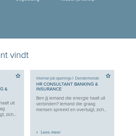
nt vindt
Internal job openings
I
Dendermonde
Internal
Bijgaar
HR CONSULTANT BANKING &
 &
INSURANCE
ERVAR
CONSU
Ben jij iemand die energie haalt uit
lt uit
Recruit
verbinden? Iemand die graag
g
weet h
mensen spreekt en overtuigt, zich...
ich...
de jui
en...
Lees meer
Lees