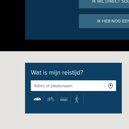
IK WIL DIRECT SO
IK HEB NOG EE
Wat is mijn reistijd?