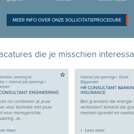
MEER INFO OVER ONZE SOLLICITATIEPROCEDURE
catures die je misschien interessa
sten, werving en
Internal job openings
I
Groot-
e
I
Internal job openings
I
Bijgaarden
pen
HR CONSULTANT BANKING
ONSULTANT ENGINEERING
INSURANCE
e rol combineer je jouw
Ben jij iemand die energie haa
 voor techniek met jouw
verbinden? Iemand die graa
 voor mensgerichte
mensen spreekt en overtuigt, z
ring. Je...
s meer
Lees meer