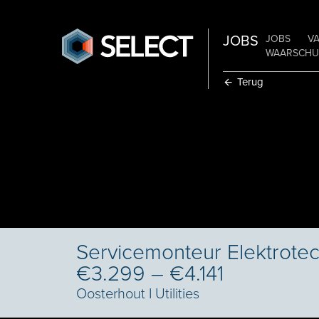
JOBS
JOBS
V
WAARSCHUW
Terug
Servicemonteur Elektrotec
€3.299 – €4.141
Oosterhout
I
Utilities