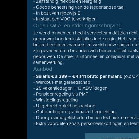
• Zelfstandig, flexibel en leergierig
• Goede beheersing van de Nederlandse taal
• In bezit van rijbewijs B
• In staat een VOG te verkrijgen
Organisatie- en afdelingomschrijving
Je werkt binnen een hecht serviceteam dat zich ric
gebouwgebonden installaties in de regio. Het team b
buitendienstmedewerkers en werkt nauw samen om k
zijn gevarieerd en bevinden zich binnen utiliteit zoa
gebouwen. De sfeer is informeel en collegiaal, met v
samenwerking.
Aanbod
•
Salaris €3.299 – €4.141 bruto per maand
(o.b.v. 
• Werkbus met gereedschap
• 25 vakantiedagen + 13 ADV?dagen
• Pensioenregeling via PMT
• Winstdelingsregeling
• Uitgebreid opleidingsaanbod
• Onboardingprogramma en begeleiding
• Doorgroeimogelijkheden binnen techniek en servi
• Extra voordelen zoals personeelskortingen en teama