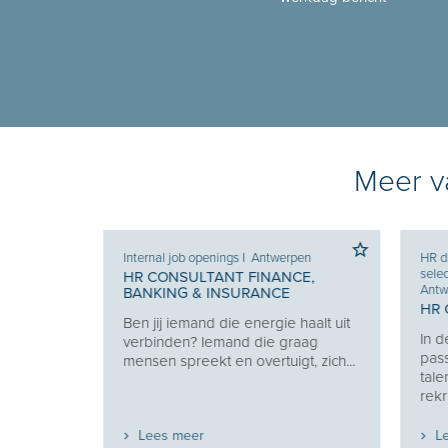
Meer va
Internal job openings
I
Antwerpen
HR dien
selecti
HR CONSULTANT FINANCE,
Antwer
BANKING & INSURANCE
RING
HR C
Ben jij iemand die energie haalt uit
w
In dez
verbinden? Iemand die graag
uw
passie
mensen spreekt en overtuigt, zich...
talent
rekrute
Lees meer
Lee