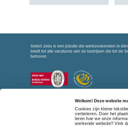
Select Jobs is een jobsite die werkzoekenden in éé
biedt tot alle vacatures van de bedrijven die tot de 
behoren.
Welkom! Deze website ma
Cookies zijn kleine tekst
verbeteren. Door het plaa
leren hoe we onze informat
werkende website? Vink da