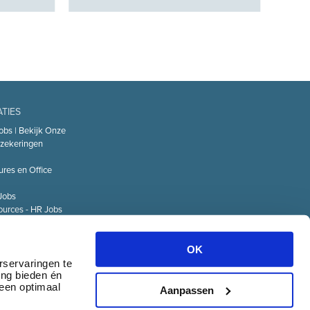
ATIES
obs | Bekijk Onze
zekeringen
ures en Office
Jobs
urces - HR Jobs
or
Technology – IT
OK
Logistiek Jobs
rservaringen te
ing bieden én
& communicatie
 een optimaal
Aanpassen