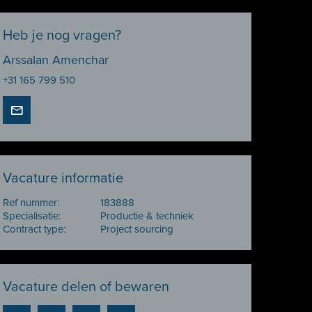
Heb je nog vragen?
Arssalan Amenchar
+31 165 799 510
Vacature informatie
Ref nummer:
183888
Specialisatie:
Productie & techniek
Contract type:
Project sourcing
Vacature delen of bewaren