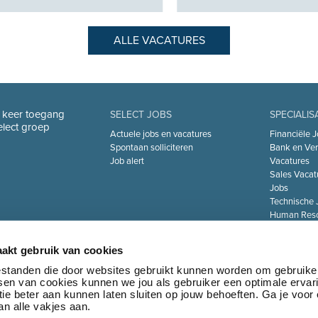
ALLE VACATURES
n keer toegang
SELECT JOBS
SPECIALIS
Select groep
Actuele jobs en vacatures
Financiële J
Spontaan solliciteren
Bank en Ver
Job alert
Vacatures
Sales Vacat
Jobs
Technische 
Human Reso
De Zorgsect
Information 
akt gebruik van cookies
Jobs
Transport & 
bestanden die door websites gebruikt kunnen worden om gebruike
tsen van cookies kunnen we jou als gebruiker een optimale ervar
Marketing 
ie beter aan kunnen laten sluiten op jouw behoeften. Ga je voor
Jobs
n alle vakjes aan.