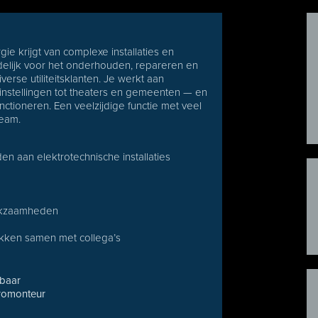
ie krijgt van complexe installaties en
delijk voor het onderhouden, repareren en
iverse utiliteitsklanten. Je werkt aan
nstellingen tot theaters en gemeenten — en
functioneren. Een veelzijdige functie met veel
team.
 aan elektrotechnische installaties
erkzaamheden
ukken samen met collega’s
kbaar
tromonteur