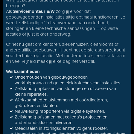
Wil jij gebouwen draaiende houden en techniek tot leven
brengen?
Als
Servicemonteur E/W
zorg jij ervoor dat
gebouwgebonden installaties altijd optimaal functioneren. Je
werkt zelfstandig of in teamverband aan onderhoud,
storingen en kleine technische aanpassingen — op vaste
locaties of juist lekker onderweg.
Of het nu gaat om kantoren, ziekenhuizen, cleanrooms of
andere utiliteitsgebouwen: jij bent het eerste aanspreekpunt
voor techniek op locatie. Met moderne tools, een sterk team
en veel vrijheid maak jij elke dag het verschil.
Werkzaamheden
Onderhouden van gebouwgebonden
werktuigbouwkundige en elektrotechnische installaties.
Zelfstandig oplossen van storingen en uitvoeren van
kleine reparaties.
Werkzaamheden afstemmen met coördinatoren,
gebruikers en klanten.
Nauwkeurig rapporteren via digitale systemen.
Zelfstandig of samen met collega’s projecten en
onderhoudsklussen uitvoeren.
Meedraaien in storingsdiensten volgens rooster.