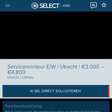
NL
JOBS
Servicemonteur E/W | Utrecht | €3.000 –
€4.800
Utrecht
I
Utilities
IK WIL DIRECT SOLLICITEREN
Functieomschrijving