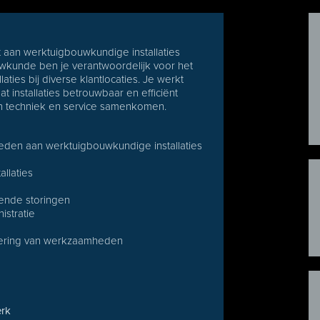
t aan werktuigbouwkundige installaties
uwkunde ben je verantwoordelijk voor het
ties bij diverse klantlocaties. Je werkt
at installaties betrouwbaar en efficiënt
rin techniek en service samenkomen.
den aan werktuigbouwkundige installaties
allaties
gende storingen
istratie
voering van werkzaamheden
erk