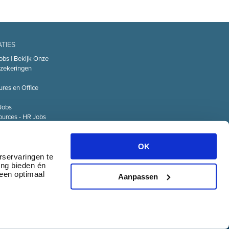
ATIES
obs | Bekijk Onze
zekeringen
ures en Office
Jobs
urces - HR Jobs
or
Technology – IT
OK
Logistiek Jobs
rservaringen te
ing bieden én
& communicatie
 een optimaal
Aanpassen