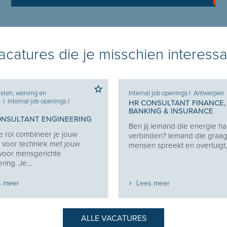
catures die je misschien interessa
sten, werving en
Internal job openings
I
Antwerpen
e
I
Internal job openings
I
HR CONSULTANT FINANCE,
BANKING & INSURANCE
ONSULTANT ENGINEERING
Ben jij iemand die energie haa
e rol combineer je jouw
verbinden? Iemand die graa
 voor techniek met jouw
mensen spreekt en overtuigt, z
 voor mensgerichte
ring. Je...
s meer
Lees meer
ALLE VACATURES