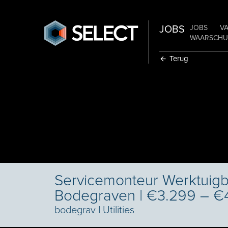
JOBS
JOBS
V
WAARSCHUW
Terug
Servicemonteur Werktuig
Bodegraven | €3.299 – €
bodegrav
I
Utilities