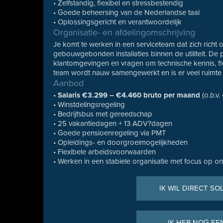
• Zelfstandig, flexibel en stressbestendig
• Goede beheersing van de Nederlandse taal
• Oplossingsgericht en verantwoordelijk
Organisatie- en afdelingomschrijving
Je komt te werken in een serviceteam dat zich rich
gebouwgebonden installaties binnen de utiliteit. De 
klantomgevingen en vragen om technische kennis, flex
team wordt nauw samengewerkt en is er veel ruimte 
Aanbod
•
Salaris €3.299 – €4.460 bruto per maand
(o.b.v.
• Winstdelingsregeling
• Bedrijfsbus met gereedschap
• 25 vakantiedagen + 13 ADV?dagen
• Goede pensioenregeling via PMT
• Opleidings- en doorgroeimogelijkheden
• Flexibele arbeidsvoorwaarden
• Werken in een stabiele organisatie met focus op on
IK WIL DIRECT SO
IK HEB NOG EE