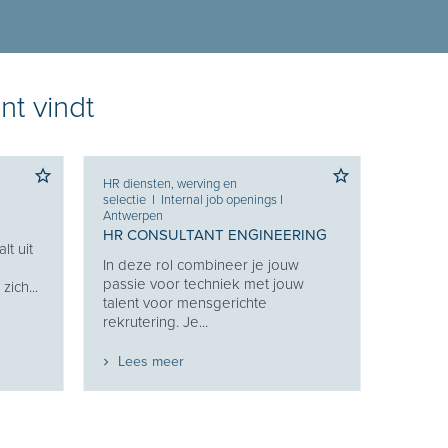
nt vindt
HR diensten, werving en
selectie
I
Internal job openings
I
Antwerpen
HR CONSULTANT ENGINEERING
lt uit
In deze rol combineer je jouw
g
passie voor techniek met jouw
ich...
talent voor mensgerichte
rekrutering. Je...
Lees meer