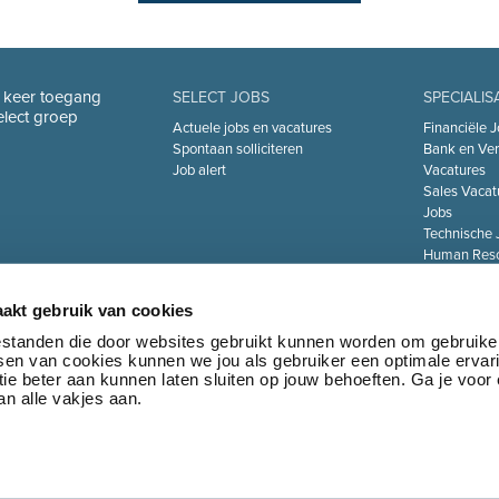
n keer toegang
SELECT JOBS
SPECIALIS
Select groep
Actuele jobs en vacatures
Financiële J
Spontaan solliciteren
Bank en Ver
Job alert
Vacatures
Sales Vacat
Jobs
Technische 
Human Reso
De Zorgsect
Information 
akt gebruik van cookies
Jobs
Transport & 
bestanden die door websites gebruikt kunnen worden om gebruike
tsen van cookies kunnen we jou als gebruiker een optimale ervar
Marketing 
ie beter aan kunnen laten sluiten op jouw behoeften. Ga je voor
Jobs
n alle vakjes aan.
•
Privacy policy
•
Algemene voorwaarden