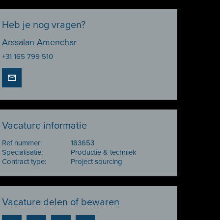
Heb je nog vragen?
Arssalan Amenchar
+31 165 799 510
Vacature informatie
Ref nummer:
183653
Specialisatie:
Productie & techniek
Contract type:
Project sourcing
Vacature delen of bewaren