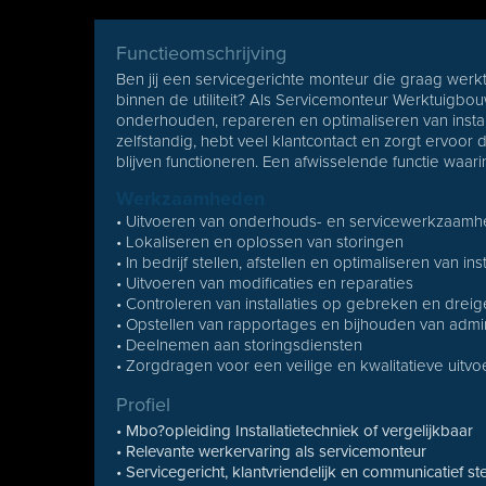
Functieomschrijving
Ben jij een servicegerichte monteur die graag werk
binnen de utiliteit? Als Servicemonteur Werktuigbo
onderhouden, repareren en optimaliseren van installa
zelfstandig, hebt veel klantcontact en zorgt ervoor d
blijven functioneren. Een afwisselende functie waa
Werkzaamheden
• Uitvoeren van onderhouds- en servicewerkzaamhe
• Lokaliseren en oplossen van storingen
• In bedrijf stellen, afstellen en optimaliseren van inst
• Uitvoeren van modificaties en reparaties
• Controleren van installaties op gebreken en drei
• Opstellen van rapportages en bijhouden van admin
• Deelnemen aan storingsdiensten
• Zorgdragen voor een veilige en kwalitatieve uit
Profiel
• Mbo?opleiding Installatietechniek of vergelijkbaar
• Relevante werkervaring als servicemonteur
• Servicegericht, klantvriendelijk en communicatief st