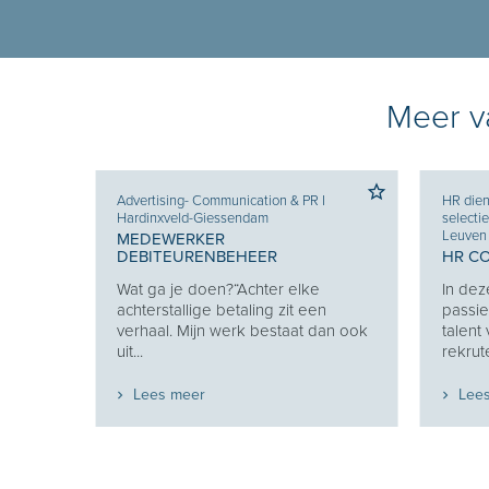
Meer va
nde
Advertising- Communication & PR
I
HR dien
Hardinxveld-Giessendam
selecti
 &
Leuven
MEDEWERKER
DEBITEURENBEHEER
HR C
lt uit
Wat ga je doen?“Achter elke
In dez
g
achterstallige betaling zit een
passie
zich...
verhaal. Mijn werk bestaat dan ook
talent
uit...
rekrute
Lees meer
Lee