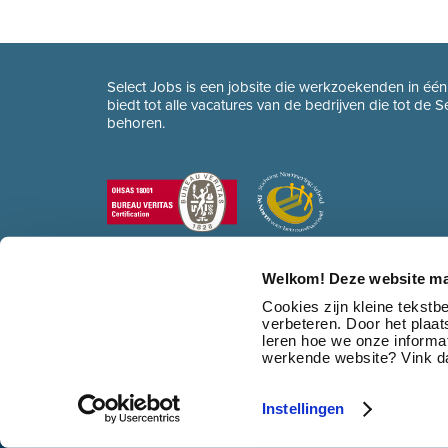
Select Jobs is een jobsite die werkzoekenden in éé
biedt tot alle vacatures van de bedrijven die tot de 
behoren.
Welkom! Deze website ma
Cookies zijn kleine tekst
verbeteren. Door het plaa
leren hoe we onze informat
werkende website? Vink da
Instellingen
© 2026 Select Jobs
•
Sitemap
•
HR dienstverlening
•
Contact