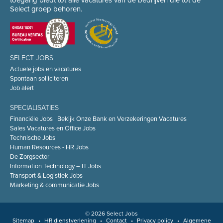
toegang biedt tot alle vacatures van de bedrijven die tot de
Select groep behoren.
SELECT JOBS
Actuele jobs en vacatures
Spontaan solliciteren
Job alert
SPECIALISATIES
Financiële Jobs | Bekijk Onze Bank en Verzekeringen Vacatures
Sales Vacatures en Office Jobs
Technische Jobs
Human Resources - HR Jobs
De Zorgsector
Information Technology – IT Jobs
Transport & Logistiek Jobs
Marketing & communicatie Jobs
© 2026 Select Jobs
Sitemap
•
HR dienstverlening
•
Contact
•
Privacy policy
•
Algemene