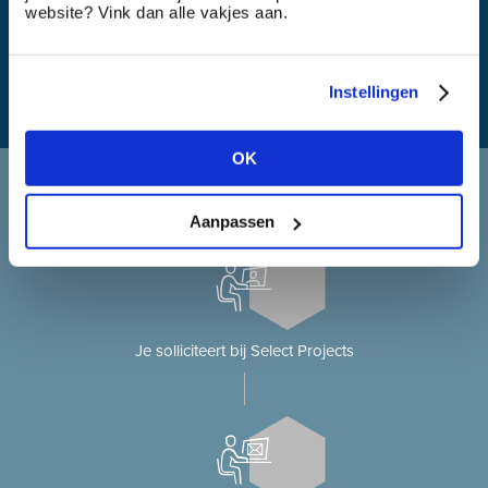
Wat is mijn reistijd?
website? Vink dan alle vakjes aan.
Instellingen
OK
Solliciteren bij Select Projects
Je solliciteert op onze website?
Aanpassen
Je solliciteert bij Select Projects