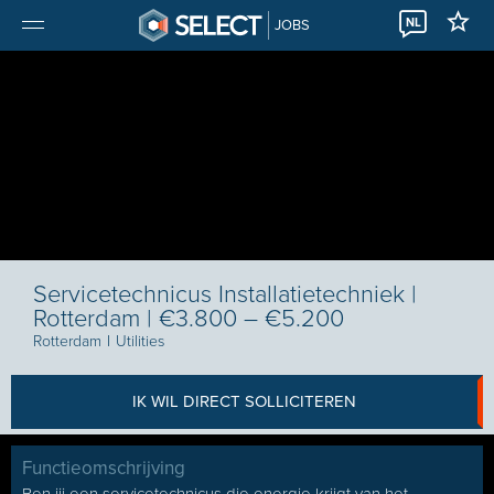
NL
JOBS
Servicetechnicus Installatietechniek |
Rotterdam | €3.800 – €5.200
Rotterdam
I
Utilities
IK WIL DIRECT SOLLICITEREN
Functieomschrijving