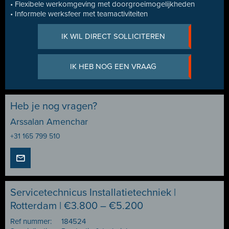
• Flexibele werkomgeving met doorgroeimogelijkheden
• Informele werksfeer met teamactiviteiten
IK WIL DIRECT SOLLICITEREN
IK HEB NOG EEN VRAAG
Heb je nog vragen?
Arssalan Amenchar
+31 165 799 510
Servicetechnicus Installatietechniek |
Rotterdam | €3.800 – €5.200
Ref nummer:
184524