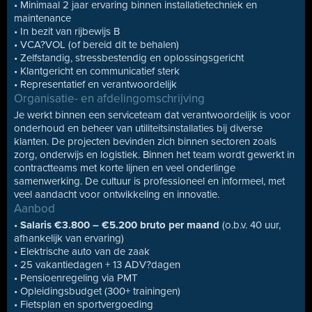
• Minimaal 2 jaar ervaring binnen installatietechniek en
maintenance
• In bezit van rijbewijs B
• VCA?VOL (of bereid dit te behalen)
• Zelfstandig, stressbestendig en oplossingsgericht
• Klantgericht en communicatief sterk
• Representatief en verantwoordelijk
Organisatie- en afdelingomschrijving
Je werkt binnen een serviceteam dat verantwoordelijk is voor
onderhoud en beheer van utiliteitsinstallaties bij diverse
klanten. De projecten bevinden zich binnen sectoren zoals
zorg, onderwijs en logistiek. Binnen het team wordt gewerkt in
contractteams met korte lijnen en veel onderlinge
samenwerking. De cultuur is professioneel en informeel, met
veel aandacht voor ontwikkeling en innovatie.
Aanbod
•
Salaris €3.800 – €5.200 bruto per maand
(o.b.v. 40 uur,
afhankelijk van ervaring)
• Elektrische auto van de zaak
• 25 vakantiedagen + 13 ADV?dagen
• Pensioenregeling via PMT
• Opleidingsbudget (300+ trainingen)
• Fietsplan en sportvergoeding