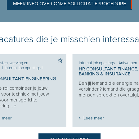
MEER INFO OVER ONZE SOLLICITATIEPROCEDURE
catures die je misschien interessa
sten, werving en
Internal job openings
I
Antwerpen
e
I
Internal job openings
I
HR CONSULTANT FINANCE,
BANKING & INSURANCE
ONSULTANT ENGINEERING
Ben jij iemand die energie haa
e rol combineer je jouw
verbinden? Iemand die graa
 voor techniek met jouw
mensen spreekt en overtuigt, z
 voor mensgerichte
ring. Je...
s meer
Lees meer