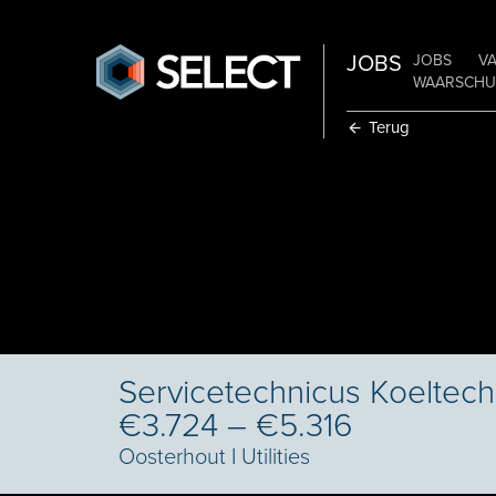
JOBS
JOBS
V
WAARSCHUW
Terug
Servicetechnicus Koeltechn
€3.724 – €5.316
Oosterhout
I
Utilities