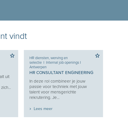
nt vindt
HR diensten, werving en
selectie
I
Internal job openings
I
Antwerpen
HR CONSULTANT ENGINEERING
lt uit
In deze rol combineer je jouw
g
passie voor techniek met jouw
ich...
talent voor mensgerichte
rekrutering. Je...
Lees meer