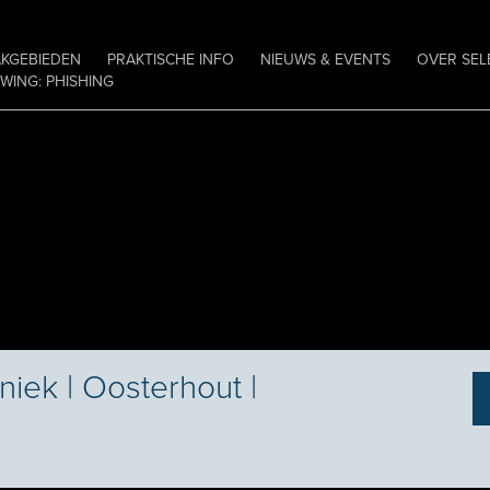
AKGEBIEDEN
PRAKTISCHE INFO
NIEUWS & EVENTS
OVER SEL
ING: PHISHING
iek | Oosterhout |