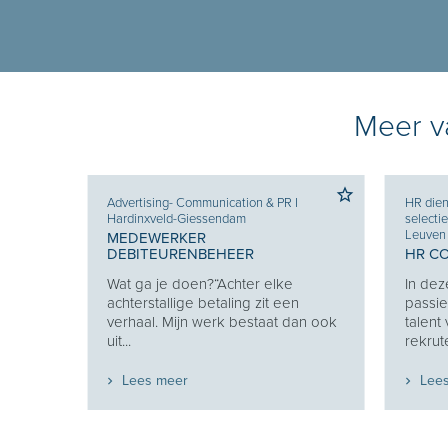
Meer va
nde
Advertising- Communication & PR
I
HR dien
Hardinxveld-Giessendam
selecti
 &
Leuven
MEDEWERKER
DEBITEURENBEHEER
HR C
lt uit
Wat ga je doen?“Achter elke
In dez
g
achterstallige betaling zit een
passie
zich...
verhaal. Mijn werk bestaat dan ook
talent
uit...
rekrute
Lees meer
Lee