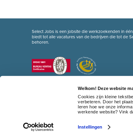
Select Jobs is een jobsite die werkzoekenden in éé
biedt tot alle vacatures van de bedrijven die tot de 
behoren.
Welkom! Deze website ma
Cookies zijn kleine tekst
verbeteren. Door het plaa
leren hoe we onze informat
werkende website? Vink da
Instellingen
© 2026 Select Jobs
•
Sitemap
•
HR dienstverlening
•
Contact