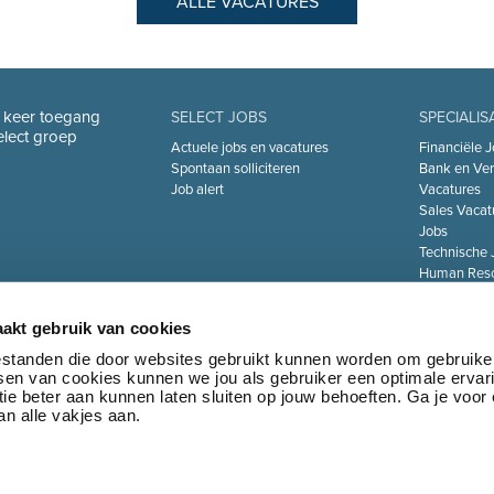
ALLE VACATURES
n keer toegang
SELECT JOBS
SPECIALIS
Select groep
Actuele jobs en vacatures
Financiële J
Spontaan solliciteren
Bank en Ver
Job alert
Vacatures
Sales Vacat
Jobs
Technische 
Human Reso
De Zorgsect
Information 
akt gebruik van cookies
Jobs
Transport & 
bestanden die door websites gebruikt kunnen worden om gebruike
tsen van cookies kunnen we jou als gebruiker een optimale ervar
Marketing 
ie beter aan kunnen laten sluiten op jouw behoeften. Ga je voor
Jobs
n alle vakjes aan.
•
Privacy policy
•
Algemene voorwaarden