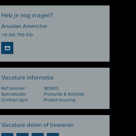
Heb je nog vragen?
Arssalan Amenchar
+31 165 799 510
Vacature informatie
Ref nummer:
183903
Specialisatie:
Productie & techniek
Contract type:
Project sourcing
Vacature delen of bewaren