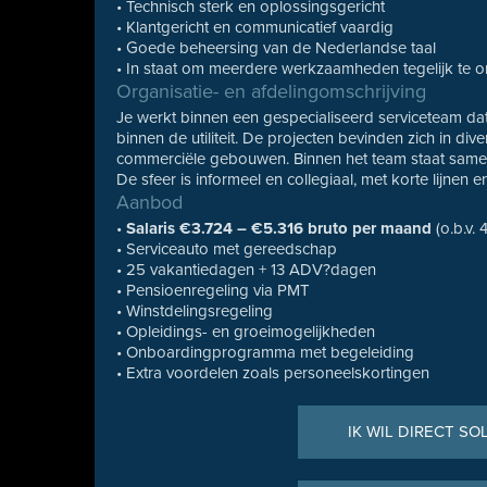
• Technisch sterk en oplossingsgericht
• Klantgericht en communicatief vaardig
• Goede beheersing van de Nederlandse taal
• In staat om meerdere werkzaamheden tegelijk te o
Organisatie- en afdelingomschrijving
Je werkt binnen een gespecialiseerd serviceteam dat z
binnen de utiliteit. De projecten bevinden zich in d
commerciële gebouwen. Binnen het team staat samenw
De sfeer is informeel en collegiaal, met korte lijnen 
Aanbod
•
Salaris €3.724 – €5.316 bruto per maand
(o.b.v. 
• Serviceauto met gereedschap
• 25 vakantiedagen + 13 ADV?dagen
• Pensioenregeling via PMT
• Winstdelingsregeling
• Opleidings- en groeimogelijkheden
• Onboardingprogramma met begeleiding
• Extra voordelen zoals personeelskortingen
IK WIL DIRECT SO