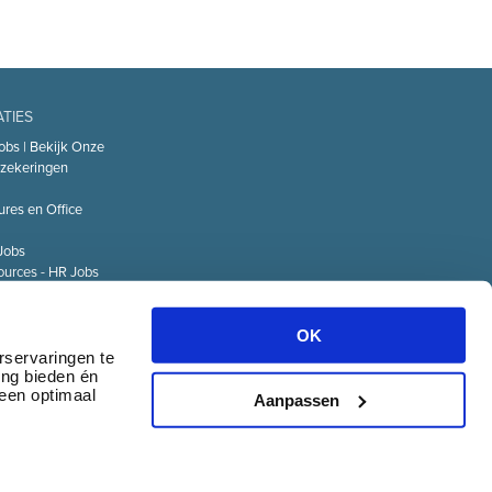
ATIES
obs | Bekijk Onze
zekeringen
ures en Office
Jobs
urces - HR Jobs
or
Technology – IT
OK
Logistiek Jobs
rservaringen te
ing bieden én
& communicatie
 een optimaal
Aanpassen