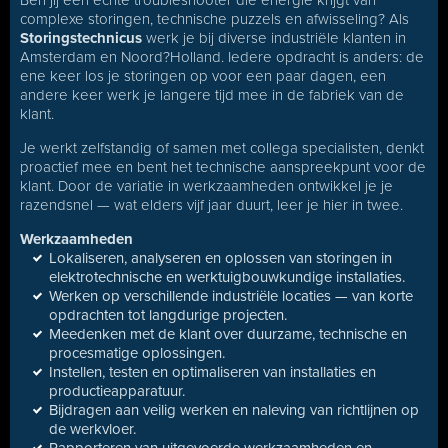
Ben jij een echte troubleshooter die energie krijgt van
complexe storingen, technische puzzels en afwisseling? Als
Storingstechnicus
werk je bij diverse industriële klanten in
Amsterdam en Noord?Holland. Iedere opdracht is anders: de
ene keer los je storingen op voor een paar dagen, een
andere keer werk je langere tijd mee in de fabriek van de
klant.
Je werkt zelfstandig of samen met collega specialisten, denkt
proactief mee en bent het technische aanspreekpunt voor de
klant. Door de variatie in werkzaamheden ontwikkel je je
razendsnel — wat elders vijf jaar duurt, leer je hier in twee.
Werkzaamheden
Lokaliseren, analyseren en oplossen van storingen in
elektrotechnische en werktuigbouwkundige installaties.
Werken op verschillende industriële locaties — van korte
opdrachten tot langdurige projecten.
Meedenken met de klant over duurzame, technische en
procesmatige oplossingen.
Instellen, testen en optimaliseren van installaties en
productieapparatuur.
Bijdragen aan veilig werken en naleving van richtlijnen op
de werkvloer.