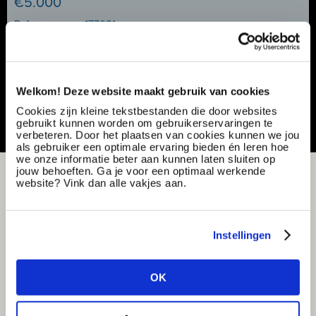
€5.000
Ref nummer:
177081
Specialisatie:
Productie & techniek
Contract type:
Project sourcing
Vacature delen of bewaren
Welkom! Deze website maakt gebruik van cookies
Cookies zijn kleine tekstbestanden die door websites
gebruikt kunnen worden om gebruikerservaringen te
verbeteren. Door het plaatsen van cookies kunnen we jou
als gebruiker een optimale ervaring bieden én leren hoe
we onze informatie beter aan kunnen laten sluiten op
jouw behoeften. Ga je voor een optimaal werkende
website? Vink dan alle vakjes aan.
Instellingen
OK