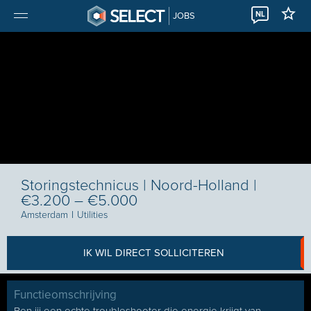
NL
JOBS
Storingstechnicus | Noord-Holland |
€3.200 – €5.000
Amsterdam
I
Utilities
IK WIL DIRECT SOLLICITEREN
Functieomschrijving