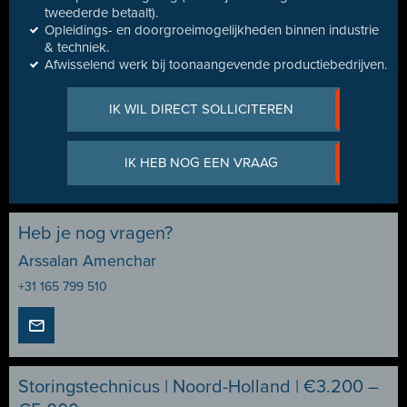
tweederde betaalt).
Opleidings- en doorgroeimogelijkheden binnen industrie
& techniek.
Afwisselend werk bij toonaangevende productiebedrijven.
IK WIL DIRECT SOLLICITEREN
IK HEB NOG EEN VRAAG
Heb je nog vragen?
Arssalan Amenchar
+31 165 799 510
Storingstechnicus | Noord-Holland | €3.200 –