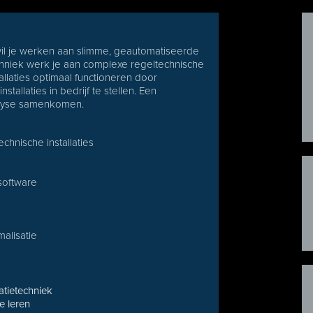
 wil je werken aan slimme, geautomatiseerde
chniek werk je aan complexe regeltechnische
tallaties optimaal functioneren door
tallaties in bedrijf te stellen. Een
nalyse samenkomen.
chnische installaties
software
alisatie
atietechniek
e leren