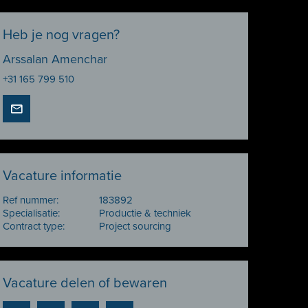
Heb je nog vragen?
Arssalan Amenchar
+31 165 799 510
Vacature informatie
Ref nummer:
183892
Specialisatie:
Productie & techniek
Contract type:
Project sourcing
Vacature delen of bewaren