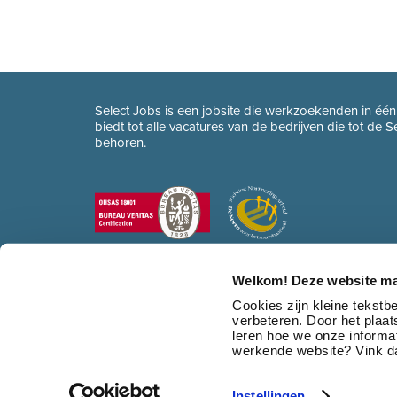
Select Jobs is een jobsite die werkzoekenden in éé
biedt tot alle vacatures van de bedrijven die tot de 
behoren.
Welkom! Deze website ma
Cookies zijn kleine tekst
verbeteren. Door het plaa
leren hoe we onze informat
werkende website? Vink da
Instellingen