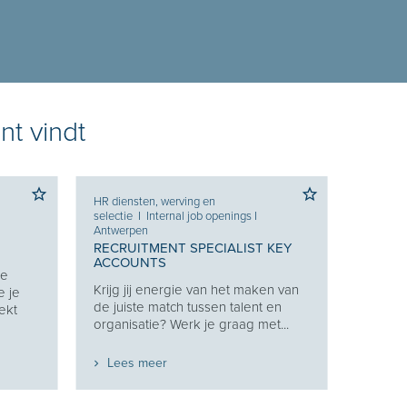
nt vindt
HR diensten, werving en
selectie
I
Internal job openings
I
Antwerpen
RECRUITMENT SPECIALIST KEY
ACCOUNTS
Je
Krijg jij energie van het maken van
e je
de juiste match tussen talent en
ekt
organisatie? Werk je graag met...
Lees meer