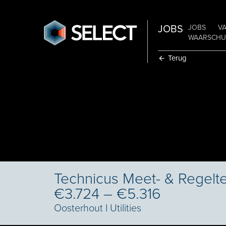
JOBS
JOBS
V
WAARSCHUW
Terug
Technicus Meet- & Regelte
€3.724 – €5.316
Oosterhout
I
Utilities