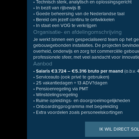
• Technisch sterk, analytisch en oplossingsgericht
• In bezit van rijbewijs B
• Goede beheersing van de Nederlandse taal
• Bereid om jezelf continu te ontwikkelen
• In staat een VOG te verkrijgen
Organisatie- en afdelingomschrijving
Je werkt binnen een gespecialiseerd team op het ge
gebouwgebonden installaties. De projecten bevinden z
overheid, onderwijs en zorg tot commerciële gebouw
professionele sfeer, met veel aandacht voor innovat
Aanbod
•
Salaris €3.724 – €5.316 bruto per maand
(o.b.v. 
• Serviceauto (ook privé te gebruiken)
• 25 vakantiedagen + 13 ADV?dagen
• Pensioenregeling via PMT
• Winstdelingsregeling
• Ruime opleidings- en doorgroeimogelijkheden
• Onboardingprogramma met begeleiding
• Extra voordelen zoals personeelskortingen
IK WIL DIRECT SO