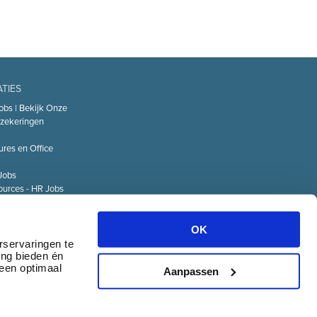
ATIES
obs | Bekijk Onze
zekeringen
ures en Office
Jobs
urces - HR Jobs
or
Technology – IT
OK
Logistiek Jobs
rservaringen te
ing bieden én
& communicatie
 een optimaal
Aanpassen