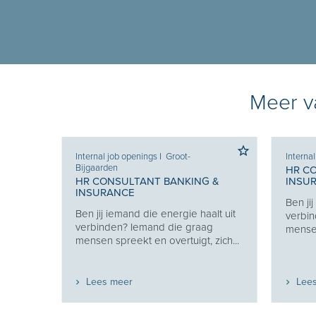
Meer va
Internal job openings
I
Groot-
Interna
Bijgaarden
 &
HR C
HR CONSULTANT BANKING &
INSU
INSURANCE
lt uit
Ben ji
Ben jij iemand die energie haalt uit
g
verbin
verbinden? Iemand die graag
zich...
mensen
mensen spreekt en overtuigt, zich...
Lees meer
Lee