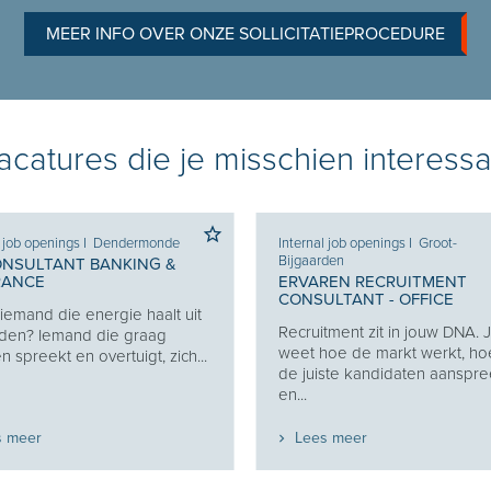
MEER INFO OVER ONZE SOLLICITATIEPROCEDURE
catures die je misschien interessa
l job openings
I
Dendermonde
Internal job openings
I
Groot-
Bijgaarden
ONSULTANT BANKING &
RANCE
ERVAREN RECRUITMENT
CONSULTANT - OFFICE
j iemand die energie haalt uit
Recruitment zit in jouw DNA. 
den? Iemand die graag
weet hoe de markt werkt, ho
 spreekt en overtuigt, zich...
de juiste kandidaten aanspre
en...
s meer
Lees meer