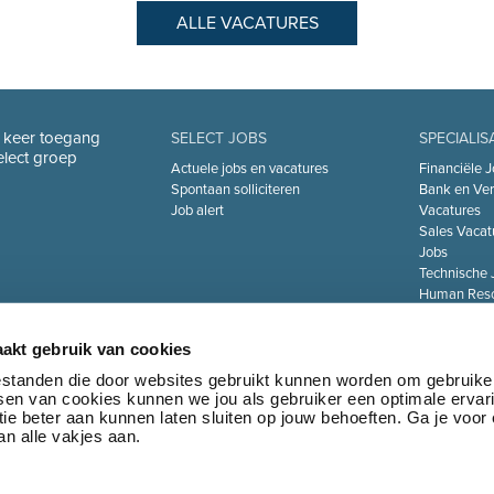
ALLE VACATURES
n keer toegang
SELECT JOBS
SPECIALIS
Select groep
Actuele jobs en vacatures
Financiële J
Spontaan solliciteren
Bank en Ver
Job alert
Vacatures
Sales Vacat
Jobs
Technische 
Human Reso
De Zorgsect
Information 
akt gebruik van cookies
Jobs
Transport & 
bestanden die door websites gebruikt kunnen worden om gebruike
tsen van cookies kunnen we jou als gebruiker een optimale ervar
Marketing 
ie beter aan kunnen laten sluiten op jouw behoeften. Ga je voor
Jobs
n alle vakjes aan.