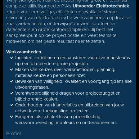
Wil jij leidinggeven aan de uitvoering van grote en technisch
complexe utiliteitsprojecten? Als
Uitvoerder Elektrotechniek
zorg jij voor een veilige, efficiënte en kwalitatief sterke
uitvoering van elektrotechnische werkzaamheden op locaties
zoals ziekenhuizen, onderwijsgebouwen, sportcentra,
datacenters en grote kantoorcomplexen. Jij bent het
aanspreekpunt op de projectlocatie en weet teams te
motiveren om het beste resultaat neer te zetten.
Werkzaamheden
Inrichten, coördineren en aansturen van uitvoeringsteams
op één of meerdere grote projecten.
Maken van keuzes over werkmethoden, planning,
materiaalkeuze en personeelsinzet.
Bewaken van veiligheid, kwaliteit en voortgang tijdens alle
uitvoeringsfasen.
Verantwoordelijkheid dragen voor projectbudget en
bijbehorende kosten.
Onderhouden van klantrelaties en uitbreiden van jouw
netwerk voor toekomstige projecten.
Fungeren als schakel tussen projectleiding,
werkvoorbereiding, monteurs en onderaannemers.
Profiel