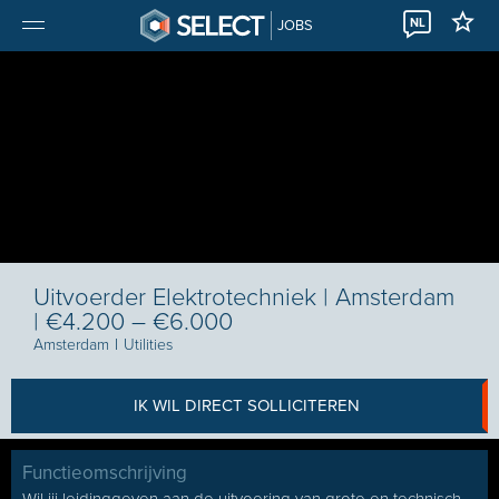
NL
JOBS
Uitvoerder Elektrotechniek | Amsterdam
| €4.200 – €6.000
Amsterdam
I
Utilities
IK WIL DIRECT SOLLICITEREN
Functieomschrijving