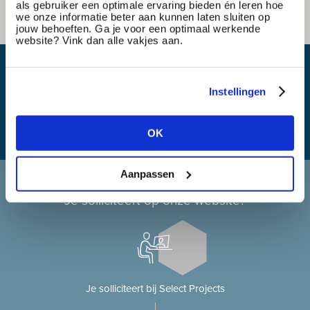
als gebruiker een optimale ervaring bieden én leren hoe
we onze informatie beter aan kunnen laten sluiten op
jouw behoeften. Ga je voor een optimaal werkende
website? Vink dan alle vakjes aan.
Wat is mijn reistijd?
Instellingen
OK
Aanpassen
Solliciteren bij Select Projects
Je solliciteert op onze website?
Je solliciteert bij Select Projects