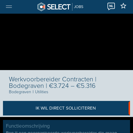
NL
JOBS
Werkvoorbereider Contracten |
Bodegraven | €3.724 – €5.316
Bodegraven
I
Utilities
IK WIL DIRECT SOLLICITEREN
Functieomschrijving