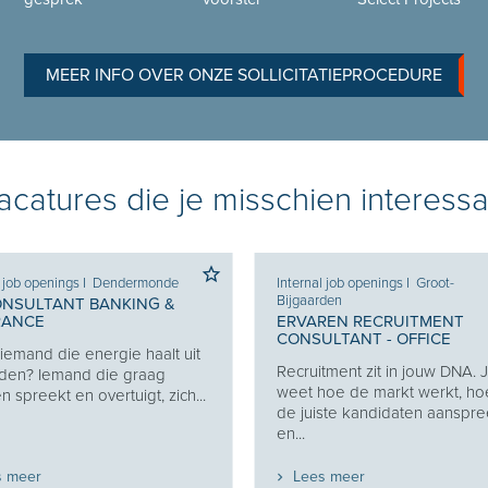
MEER INFO OVER ONZE SOLLICITATIEPROCEDURE
catures die je misschien interessa
l job openings
I
Dendermonde
Internal job openings
I
Groot-
Bijgaarden
ONSULTANT BANKING &
RANCE
ERVAREN RECRUITMENT
CONSULTANT - OFFICE
j iemand die energie haalt uit
Recruitment zit in jouw DNA. 
den? Iemand die graag
weet hoe de markt werkt, ho
 spreekt en overtuigt, zich...
de juiste kandidaten aanspre
en...
s meer
Lees meer