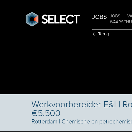
JOBS
JOBS
V
WAARSCHUW
Terug
Werkvoorbereider E&I | R
€5.500
Rotterdam
I
Chemische en petrochemisc