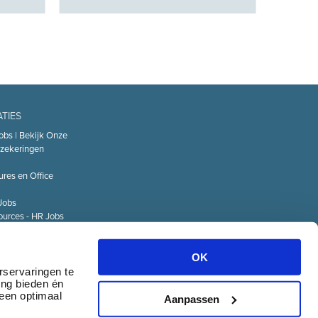
ATIES
obs | Bekijk Onze
zekeringen
ures en Office
Jobs
urces - HR Jobs
or
Technology – IT
OK
Logistiek Jobs
rservaringen te
ing bieden én
& communicatie
 een optimaal
Aanpassen