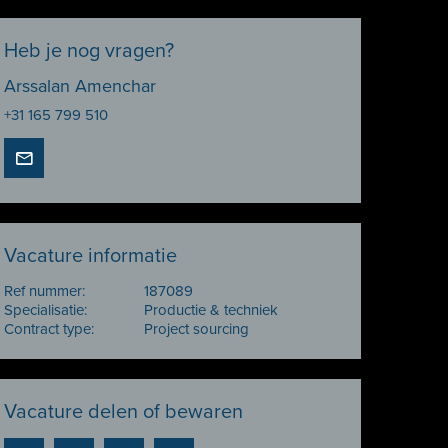
Heb je nog vragen?
Arssalan Amenchar
+31 165 799 510
Vacature informatie
Ref nummer:
187089
Specialisatie:
Productie & techniek
Contract type:
Project sourcing
Vacature delen of bewaren