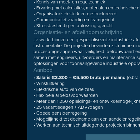
• Kennis van meet- en regeltechniek
• Ervaring met calculaties, materialen en technische
• Organisatorisch sterk en gestructureerd
• Communicatief vaardig en teamgericht
• Stressbestendig en oplossingsgericht
Organisatie- en afdelingomschrijving
Je werkt binnen een gespecialiseerde industriële afde
instrumentatie. De projecten bevinden zich binnen ind
procesomgevingen waar veiligheid, betrouwbaarheid e
samen met engineers, uitvoerders en maintenance-s
oplossingen voor toonaangevende industriële opdra
Aanbod
•
Salaris €3.800 – €5.500 bruto per maand
(o.b.v.
• Winstuitkering
• Elektrische auto van de zaak
• Flexibele arbeidsvoorwaarden
• Meer dan 1.250 opleidings- en ontwikkelmogelijk
• 25 vakantiedagen + ADV?dagen
• Goede pensioenregeling
• Mogelijkheid tot deelname aan een aandelenregeli
• Werken aan technisch uitdagende projecten binnen 