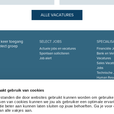
ALLE VACATURES
n keer toegang
SELECT JOBS
SPECIALIS
Select groep
Actuele jobs en vacatures
Financiële J
Spontaan solliciteren
Bank en Ver
Job alert
Vacatures
Sales Vacat
Jobs
Technische 
Human Reso
De Zorgsect
Information 
akt gebruik van cookies
Jobs
Transport & 
bestanden die door websites gebruikt kunnen worden om gebruike
tsen van cookies kunnen we jou als gebruiker een optimale ervar
Marketing 
ie beter aan kunnen laten sluiten op jouw behoeften. Ga je voor
Jobs
n alle vakjes aan.