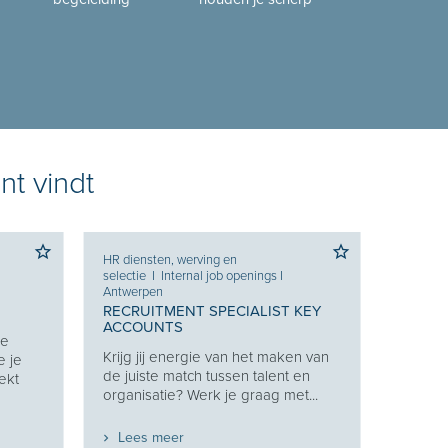
nt vindt
HR diensten, werving en
selectie
I
Internal job openings
I
Antwerpen
RECRUITMENT SPECIALIST KEY
ACCOUNTS
Je
Krijg jij energie van het maken van
e je
de juiste match tussen talent en
ekt
organisatie? Werk je graag met...
Lees meer