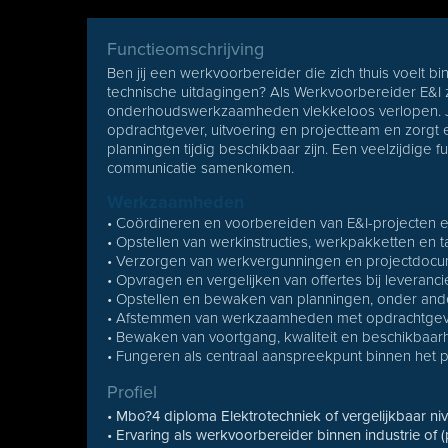
Functieomschrijving
Ben jij een werkvoorbereider die zich thuis voelt bi
technische uitdagingen? Als Werkvoorbereider E&I z
onderhoudswerkzaamheden vlekkeloos verlopen. J
opdrachtgever, uitvoering en projectteam en zorgt 
planningen tijdig beschikbaar zijn. Een veelzijdige f
communicatie samenkomen.
Werkzaamheden
• Coördineren en voorbereiden van E&I-projecte
• Opstellen van werkinstructies, werkpakketten en ta
• Verzorgen van werkvergunningen en projectdocu
• Opvragen en vergelijken van offertes bij leveranci
• Opstellen en bewaken van planningen, onder and
• Afstemmen van werkzaamheden met opdrachtgev
• Bewaken van voortgang, kwaliteit en beschikbaar
• Fungeren als centraal aanspreekpunt binnen het 
Profiel
• Mbo?4 diploma Elektrotechniek of vergelijkbaar ni
• Ervaring als werkvoorbereider binnen industrie of 