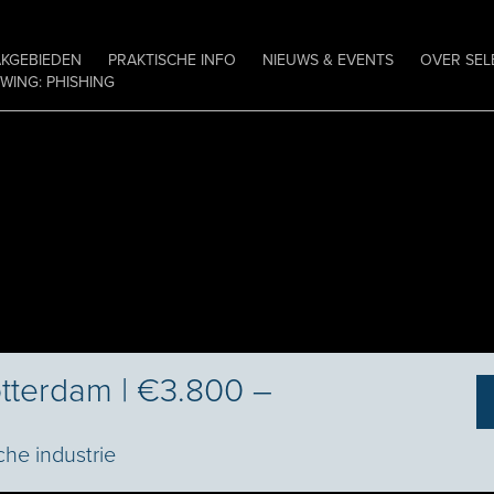
AKGEBIEDEN
PRAKTISCHE INFO
NIEUWS & EVENTS
OVER SEL
ING: PHISHING
otterdam | €3.800 –
he industrie