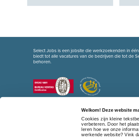
Select Jobs is een jobsite die werkzoekenden in éé
biedt tot alle vacatures van de bedrijven die tot de 
behoren.
Welkom! Deze website ma
Cookies zijn kleine tekst
verbeteren. Door het plaa
leren hoe we onze informat
werkende website? Vink da