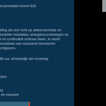
 documentatie binnen E&I
ling die zich richt op elektrotechniek en
ustriële installaties, energievoorzieningen en
n continuïteit centraal staan. Je werkt
pecialisten aan duurzame technische
chtgevers.
 40 uur, afhankelijk van ervaring)
heden
ng
de industrie