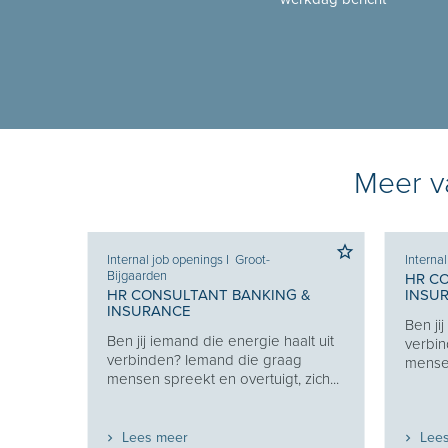
Meer va
Internal job openings
I
Groot-
Interna
Bijgaarden
 &
HR C
HR CONSULTANT BANKING &
INSU
INSURANCE
lt uit
Ben ji
Ben jij iemand die energie haalt uit
g
verbin
verbinden? Iemand die graag
zich...
mensen
mensen spreekt en overtuigt, zich...
Lees meer
Lee