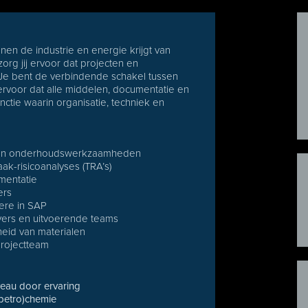
nnen de industrie en energie krijgt van
org jij ervoor dat projecten en
e bent de verbindende schakel tussen
ervoor dat alle middelen, documentatie en
unctie waarin organisatie, techniek en
n en onderhoudswerkzaamheden
ak-risicoanalyses (TRA’s)
mentatie
ers
ere in SAP
ers en uitvoerende teams
heid van materialen
projectteam
veau door ervaring
(petro)chemie