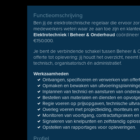
Functieomschrijving
Ben jij de elektrotechnische regelaar die ervoor zo
medewerkers weten waar ze aan toe zijn en klanten
Elektrotechniek | Beheer & Onderhoud
coördineer j
€150.000.
Je bent de verbindende schakel tussen Beheer & 
offerte tot oplevering: jij houdt het overzicht, neemt
technisch, organisatorisch én administratief.
Werkzaamheden
Ontvangen, specificeren en verwerken van offer
Opmaken en bewaken van uitvoeringsplanninge
Inplannen van technici en aansturen van onder
Bestellen van materialen en diensten en opvolgen
Regie voeren op prijsopgaven, technische uitvr
Overleg voeren met projectleiding, monteurs en
Monitoren van voortgang, contractafspraken en 
Signaleren van knelpunten en zelfstandig oplos
Opstellen van rapportages voor opleveringen.
Profiel