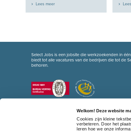
Lees meer
Lee
Select Jobs is een jobsite die werkzoekenden in éé
biedt tot alle vacatures van de bedrijven die tot de 
behoren.
Welkom! Deze website ma
Cookies zijn kleine tekst
verbeteren. Door het plaa
leren hoe we onze informat