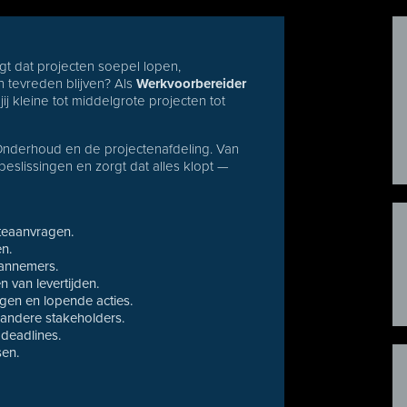
rgt dat projecten soepel lopen,
 tevreden blijven? Als
Werkvoorbereider
ij kleine tot middelgrote projecten tot
Onderhoud en de projectenafdeling. Van
 beslissingen en zorgt dat alles klopt —
teaanvragen.
n.
aannemers.
 van levertijden.
agen en lopende acties.
 andere stakeholders.
deadlines.
sen.