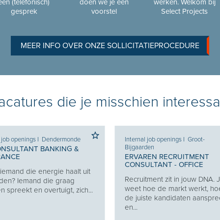
een (telefonisch)
doen we je een
werken. Welkom bij
gesprek
voorstel
Select Projects
MEER INFO OVER ONZE SOLLICITATIEPROCEDURE
catures die je misschien interessa
l job openings
I
Dendermonde
Internal job openings
I
Groot-
Bijgaarden
ONSULTANT BANKING &
RANCE
ERVAREN RECRUITMENT
CONSULTANT - OFFICE
j iemand die energie haalt uit
Recruitment zit in jouw DNA. 
den? Iemand die graag
weet hoe de markt werkt, ho
 spreekt en overtuigt, zich...
de juiste kandidaten aanspre
en...