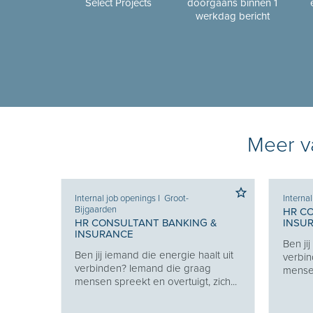
Select Projects
doorgaans binnen 1
werkdag bericht
Meer va
Internal job openings
I
Groot-
Interna
Bijgaarden
 &
HR C
HR CONSULTANT BANKING &
INSU
INSURANCE
lt uit
Ben ji
Ben jij iemand die energie haalt uit
g
verbin
verbinden? Iemand die graag
zich...
mensen
mensen spreekt en overtuigt, zich...