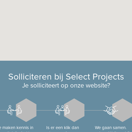
Solliciteren bij Select Projects
Je solliciteert op onze website?
 maken kennis in
Is er een klik dan
We gaan samen.