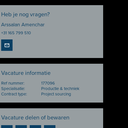
Heb je nog vragen?
Arssalan Amenchar
+31 165 799 510
Vacature informatie
Ref nummer:
177096
Specialisatie:
Productie & techniek
Contract type:
Project sourcing
Vacature delen of bewaren