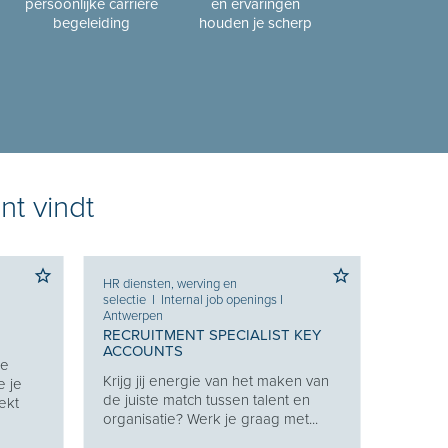
persoonlijke carrière
en ervaringen
begeleiding
houden je scherp
nt vindt
HR diensten, werving en
selectie
I
Internal job openings
I
Antwerpen
RECRUITMENT SPECIALIST KEY
ACCOUNTS
Je
Krijg jij energie van het maken van
e je
de juiste match tussen talent en
ekt
organisatie? Werk je graag met...