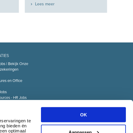
Lees meer
ATIES
obs | Bekijk Onze
zekeringen
ures en Office
Jobs
urces - HR Jobs
or
Technology – IT
OK
Logistiek Jobs
rservaringen te
ing bieden én
& communicatie
 een optimaal
Aanpassen