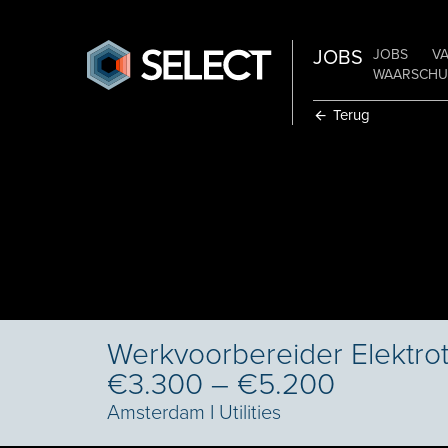
JOBS
JOBS
V
WAARSCHUW
Terug
Werkvoorbereider Elektro
€3.300 – €5.200
Amsterdam
I
Utilities