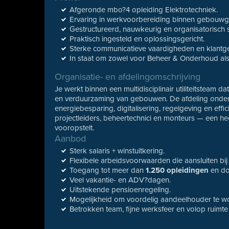
Afgeronde mbo?4 opleiding Elektrotechniek.
Ervaring in werkvoorbereiding binnen gebouwge
Gestructureerd, nauwkeurig en organisatorisch s
Praktisch ingesteld en oplossingsgericht.
Sterke communicatieve vaardigheden en klantgeri
In staat om zowel voor Beheer & Onderhoud als
Organisatie- en afdelingomschrijving
Je werkt binnen een multidisciplinair utiliteitsteam 
en verduurzaming van gebouwen. De afdeling onders
energiebesparing, digitalisering, regelgeving en effi
projectleiders, beheertechnici en monteurs — een he
vooropstelt.
Aanbod
Sterk salaris + winstuitkering.
Flexibele arbeidsvoorwaarden die aansluiten bi
Toegang tot meer dan
1.250 opleidingen
en do
Veel vakantie- en ADV?dagen.
Uitstekende pensioenregeling.
Mogelijkheid om voordelig aandeelhouder te w
Betrokken team, fijne werksfeer en volop ruimte