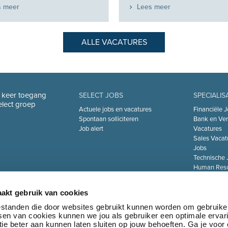
s meer
Lees meer
ALLE VACATURES
n keer toegang
SELECT JOBS
SPECIALIS
Select groep
Actuele jobs en vacatures
Financiële J
Spontaan solliciteren
Bank en Ver
Job alert
Vacatures
Sales Vacat
Jobs
Technische 
Human Reso
De Zorgsect
Information 
akt gebruik van cookies
Jobs
Transport & 
bestanden die door websites gebruikt kunnen worden om gebruike
tsen van cookies kunnen we jou als gebruiker een optimale ervar
Marketing 
ie beter aan kunnen laten sluiten op jouw behoeften. Ga je voor
Jobs