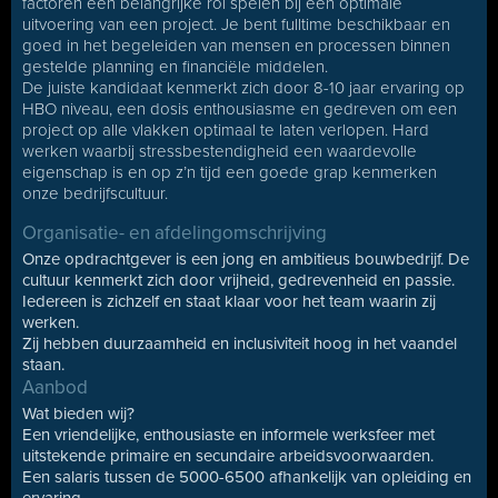
factoren een belangrijke rol spelen bij een optimale
uitvoering van een project. Je bent fulltime beschikbaar en
goed in het begeleiden van mensen en processen binnen
gestelde planning en financiële middelen.
De juiste kandidaat kenmerkt zich door 8-10 jaar ervaring op
HBO niveau, een dosis enthousiasme en gedreven om een
project op alle vlakken optimaal te laten verlopen. Hard
werken waarbij stressbestendigheid een waardevolle
eigenschap is en op z’n tijd een goede grap kenmerken
onze bedrijfscultuur.
Organisatie- en afdelingomschrijving
Onze opdrachtgever is een jong en ambitieus bouwbedrijf. De
cultuur kenmerkt zich door vrijheid, gedrevenheid en passie.
Iedereen is zichzelf en staat klaar voor het team waarin zij
werken.
Zij hebben duurzaamheid en inclusiviteit hoog in het vaandel
staan.
Aanbod
Wat bieden wij?
Een vriendelijke, enthousiaste en informele werksfeer met
uitstekende primaire en secundaire arbeidsvoorwaarden.
Een salaris tussen de 5000-6500 afhankelijk van opleiding en