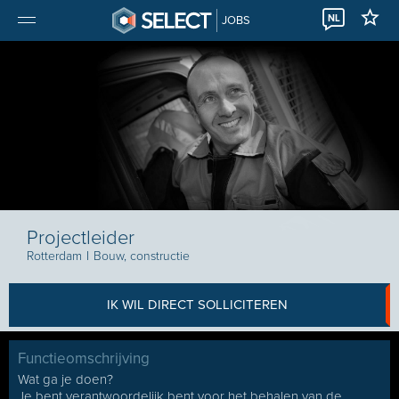
NL
JOBS
Projectleider
Rotterdam
I
Bouw, constructie
IK WIL DIRECT SOLLICITEREN
Functieomschrijving
Wat ga je doen?
Je bent verantwoordelijk bent voor het behalen van de