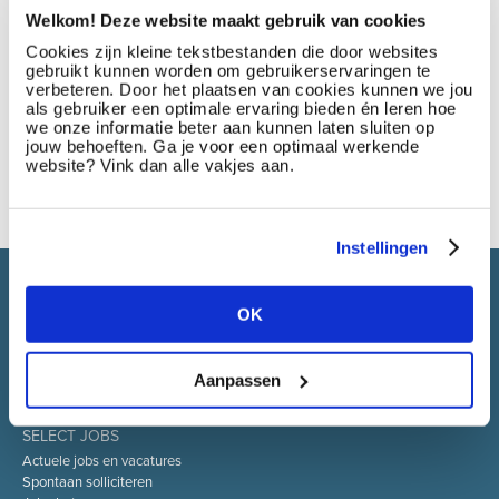
Welkom! Deze website maakt gebruik van cookies
Cookies zijn kleine tekstbestanden die door websites
gebruikt kunnen worden om gebruikerservaringen te
verbeteren. Door het plaatsen van cookies kunnen we jou
als gebruiker een optimale ervaring bieden én leren hoe
we onze informatie beter aan kunnen laten sluiten op
jouw behoeften. Ga je voor een optimaal werkende
website? Vink dan alle vakjes aan.
Instellingen
Select Jobs is een jobsite die werkzoekenden in één keer
toegang biedt tot alle vacatures van de bedrijven die tot de
OK
Select groep behoren.
Aanpassen
SELECT JOBS
Actuele jobs en vacatures
Spontaan solliciteren