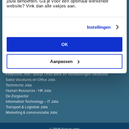
Select Jobs is een jobsite die werkzoekenden in één keer
jouw behoeften. Ga je voor een optimaal werkende
toegang biedt tot alle vacatures van de bedrijven die tot de
website? Vink dan alle vakjes aan.
Select groep behoren.
Instellingen
SELECT JOBS
OK
Actuele jobs en vacatures
Spontaan solliciteren
Job alert
Aanpassen
SPECIALISATIES
Financiële Jobs | Bekijk Onze Bank en Verzekeringen Vacatures
Sales Vacatures en Office Jobs
Technische Jobs
Human Resources - HR Jobs
De Zorgsector
Information Technology – IT Jobs
Transport & Logistiek Jobs
Marketing & communicatie Jobs