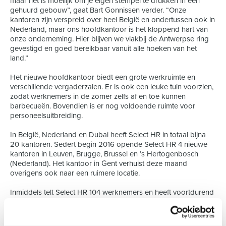
maar het is moeilijk om je eigen stempel te drukken in een
gehuurd gebouw”, gaat Bart Gonnissen verder. “Onze
kantoren zijn verspreid over heel België en ondertussen ook in
Nederland, maar ons hoofdkantoor is het kloppend hart van
onze onderneming. Hier blijven we vlakbij de Antwerpse ring
gevestigd en goed bereikbaar vanuit alle hoeken van het
land.”
Het nieuwe hoofdkantoor biedt een grote werkruimte en
verschillende vergaderzalen. Er is ook een leuke tuin voorzien,
zodat werknemers in de zomer zelfs af en toe kunnen
barbecueën. Bovendien is er nog voldoende ruimte voor
personeelsuitbreiding.
In België, Nederland en Dubai heeft Select HR in totaal bijna
20 kantoren. Sedert begin 2016 opende Select HR 4 nieuwe
kantoren in Leuven, Brugge, Brussel en ’s Hertogenbosch
(Nederland). Het kantoor in Gent verhuist deze maand
overigens ook naar een ruimere locatie.
Inmiddels telt Select HR 104 werknemers en heeft voortdurend
vacatures. “Wij willen de kwalitatieve referentie zijn in onze
markt en service op maat leveren. Zowel de werkgever als
werknemer of werkzoekende kan bij ons terecht voor alles wat