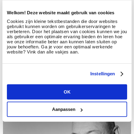
met HR of zijn of haar carrière te maken heeft. Daarvoor ben je
compleet afhankelijk van je mensen”, legt Gonnissen uit. “Het
Welkom! Deze website maakt gebruik van cookies
merendeel van ons personeelsbestand is al meer dan 15 jaar
actief in de sector en de meesten blijven ook een lange tijd bij
Cookies zijn kleine tekstbestanden die door websites
ons. Dankzij onze mensen, hun training en ethiek zijn we
gebruikt kunnen worden om gebruikerservaringen te
uitermate gespecialiseerd”, zegt de ceo met enige trots.
verbeteren. Door het plaatsen van cookies kunnen we jou
als gebruiker een optimale ervaring bieden én leren hoe
we onze informatie beter aan kunnen laten sluiten op
Select HR ontstond in 1987. Toen heette het human resources
jouw behoeften. Ga je voor een optimaal werkende
bedrijf nog Select Interim en was er slechts één kantoor. In
website? Vink dan alle vakjes aan.
2004 nam Bart Gonnissen het bedrijf over. In 2005
veranderde de naam naar Select HR. De term ‘interimkantoor’
dekt al lang de lading niet meer om Select HR te omschrijven.
Het kantoor is ook actief in de bredere werving en selectie,
Instellingen
consultancy, loopbaanbegeleiding, outplacement,
projectsourcing en executive search
OK
Aanpassen