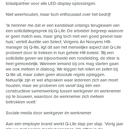
totaalpartner voor alle LED-display oplossingen.
Niet weerhouden, maar toch enthousiast over het bedrijf
‘Ik herinner me dat er een kandidaat onlangs terugkwam van
een sollicitatiegesprek bij Q-Lite. De arbeider begreep waarom
er geen match was, maar ging toch met een goed gevoel naar
huis,’ vertelt Aurélie van Select. Volgens An Nooyens HR-
manager bij Q-lite, ligt dit aan het menselijke aspect dat Q-Lite
probeert door te trekken in hun gehele HR-beleid. ‘Bij een
sollicitatie geven we bijvoorbeeld een rondleiding, de sfeer is
heel gemoedelijk. Wanneer iemand bij ons mag starten gaan
we ook meteen in dialoog. We leggen het reilen en zeilen bij
Q-lite uit, maar zullen geen absolute regels opleggen.
Natuurlijk zijn er wel afspraken waar iedereen zich aan moet
houden, maar we proberen om vanaf dag één een
constructieve samenwerking tussen werkgever en werknemer
op te bouwen, waardoor de werknemer zich meteen
betrokken voelt.’
Sociale media door werkgever én werknemer
Aan een employer brand werkt Q-Lite stap per stap. ‘Vorig jaar