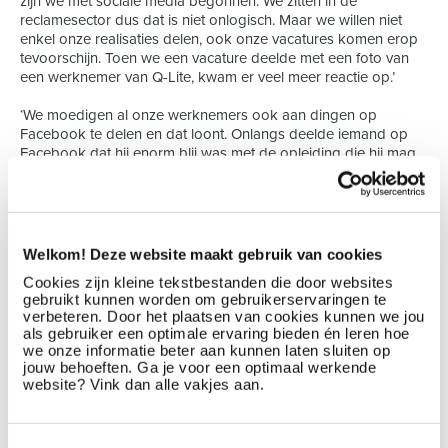
zijn we met sociale media begonnen. We zitten in de
reclamesector dus dat is niet onlogisch. Maar we willen niet
enkel onze realisaties delen, ook onze vacatures komen erop
tevoorschijn. Toen we een vacature deelde met een foto van
een werknemer van Q-Lite, kwam er veel meer reactie op.’
‘We moedigen al onze werknemers ook aan dingen op
Facebook te delen en dat loont. Onlangs deelde iemand op
Facebook dat hij enorm blij was met de opleiding die hij mag
volgen dankzij Q-Lite. Dit motiveert ook de oudere generatie,
die soms vergeet hoe goed het hier is.’
Grote spelers beconcurreren met employer branding
Welkom! Deze website maakt gebruik van cookies
‘We moeten als klein bedrijf opboksen tegen grotere spelers
Cookies zijn kleine tekstbestanden die door websites
die sterker staan wat betreft arbeidsvoorwaarden maar met
gebruikt kunnen worden om gebruikerservaringen te
employer branding die vanuit onze medewerkers vertrekt,
verbeteren. Door het plaatsen van cookies kunnen we jou
kunnen we dit al gedeeltelijk aanpakken.’ Omdat Q-lite de
als gebruiker een optimale ervaring bieden én leren hoe
betrokkenheid van haar werknemers belangrijk vindt, zet ze
we onze informatie beter aan kunnen laten sluiten op
enorm in op open communicatie. Bij twijfels over de job, vinden
jouw behoeften. Ga je voor een optimaal werkende
medewerkers gemakkelijk de weg naar An of de teamleider.
website? Vink dan alle vakjes aan.
‘We zitten dan samen om op zoek te gaan naar een nieuwe
invulling, in de mate van het mogelijke.’