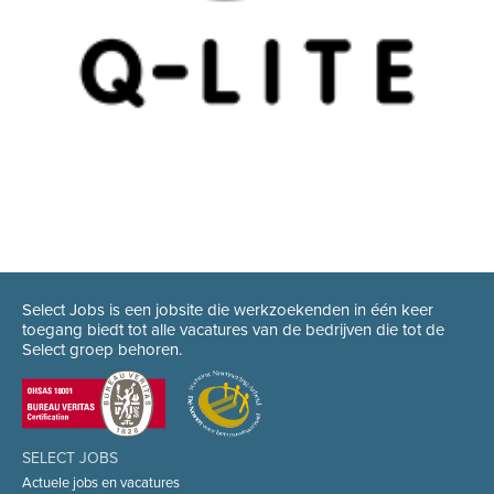
Select Jobs is een jobsite die werkzoekenden in één keer
toegang biedt tot alle vacatures van de bedrijven die tot de
Select groep behoren.
SELECT JOBS
Actuele jobs en vacatures