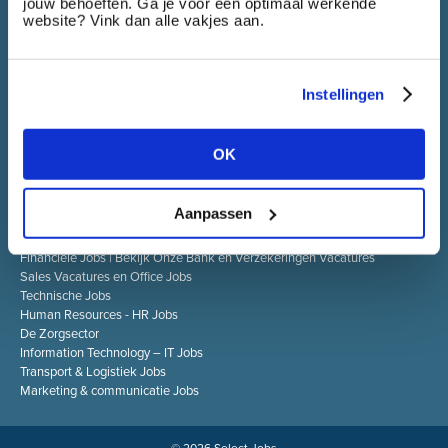
Select Jobs is een jobsite die werkzoekenden in één keer
jouw behoeften. Ga je voor een optimaal werkende
toegang biedt tot alle vacatures van de bedrijven die tot de
website? Vink dan alle vakjes aan.
Select groep behoren.
Instellingen
SELECT JOBS
OK
Actuele jobs en vacatures
Spontaan solliciteren
Job alert
Aanpassen
SPECIALISATIES
Financiële Jobs | Bekijk Onze Bank en Verzekeringen Vacatures
Sales Vacatures en Office Jobs
Technische Jobs
Human Resources - HR Jobs
De Zorgsector
Information Technology – IT Jobs
Transport & Logistiek Jobs
Marketing & communicatie Jobs