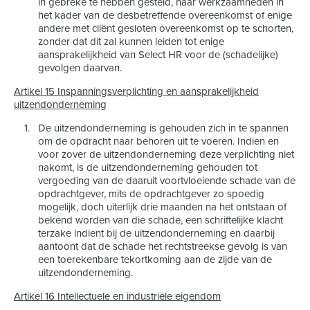
in gebreke te hebben gesteld, haar werkzaamheden in
het kader van de desbetreffende overeenkomst of enige
andere met cliënt gesloten overeenkomst op te schorten,
zonder dat dit zal kunnen leiden tot enige
aansprakelijkheid van Select HR voor de (schadelijke)
gevolgen daarvan.
Artikel 15 Inspanningsverplichting en aansprakelijkheid
uitzendonderneming
De uitzendonderneming is gehouden zich in te spannen
om de opdracht naar behoren uit te voeren. Indien en
voor zover de uitzendonderneming deze verplichting niet
nakomt, is de uitzendonderneming gehouden tot
vergoeding van de daaruit voortvloeiende schade van de
opdrachtgever, mits de opdrachtgever zo spoedig
mogelijk, doch uiterlijk drie maanden na het ontstaan of
bekend worden van die schade, een schriftelijke klacht
terzake indient bij de uitzendonderneming en daarbij
aantoont dat de schade het rechtstreekse gevolg is van
een toerekenbare tekortkoming aan de zijde van de
uitzendonderneming.
Artikel 16 Intellectuele en industriële eigendom