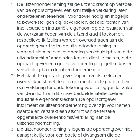
De uitzendonderneming zal de uitzendkracht op verzoek
van de opdrachtgever, een schriftelijke verklaring laten
ondertekenen teneinde - voor zover nodig en mogelijk -
te bewerkstelligen c.q. bevorderen, dat alle rechten van
intellectuele en industriële eigendom op de resultaten van
de werkzaamheden van de uitzendkracht toekomen,
respectievelijk (zullen) worden overgedragen aan de
opdrachtgever. Indien de uitzendonderneming in
verband hiermee een vergoeding verschuldigd is aan de
uitzendkracht of anderszins kosten dient te maken, is de
opdrachtgever een gelijke vergoeding c.q. gelijke kosten
verschuldigd aan de uitzendonderneming.
Het staat de opdrachtgever vrij om rechtstreeks een
overeenkomst met de uitzendkracht aan te gaan of hem
een verklaring ter ondertekening voor te leggen ter zake
van de in lid 1 van dit artikel bedoelde intellectuele en
industriële eigendomsrechten. De opdrachtgever
informeert de uitzendonderneming over zijn voornemen
daartoe en verstrekt een afschrift van de terzake
opgemaakte overeenkomst/verklaring aan de
uitzendonderneming.
De uitzendonderneming is jegens de opdrachtgever niet
aansprakelijk voor een boete of dwangsom die de