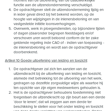
moment van de uitoefening van de daadwerkelijke
functie aan de uitzendonderneming verschuldigd.
De opdrachtgever stelt de uitzendonderneming tijdig en
in ieder geval direct bij het bekend worden, op de
hoogte van wijzigingen in de inlenersbeloning en van
vastgestelde initiële loonsverhogingen.
Overwerk, werk in ploegendiensten, op bijzondere tijden
of dagen (daaronder begrepen feestdagen) en/of
verschoven uren wordt beloond conform de ter zake
geldende regeling inde CAO of - indien van toepassing -
de inlenersbeloning en wordt aan de opdrachtgever
doorberekend.
Artikel 10 Goede uitoefening van leiding en toezicht
De opdrachtgever zal zich ten aanzien van de
uitzendkracht bij de uitoefening van leiding en toezicht,
alsmede met betrekking tot de uitvoering van het werk,
gedragen op dezelfde zorgvuldige wijze als waartoe hij
ten opzichte van zijn eigen medewerkers gehouden is.
Het is de opdrachtgever behoudens toestemming niet
toegestaan de uitzendkracht op zijn beurt aan een derde
‘door te lenen’; dat wil zeggen aan een derde ter
beschikking te stellen voor het onder leiding en toezicht