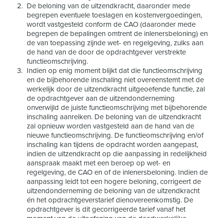
De beloning van de uitzendkracht, daaronder mede
begrepen eventuele toeslagen en kostenvergoedingen,
wordt vastgesteld conform de CAO (daaronder mede
begrepen de bepalingen omtrent de inlenersbeloning) en
de van toepassing zijnde wet- en regelgeving, zulks aan
de hand van de door de opdrachtgever verstrekte
functieomschrijving.
Indien op enig moment blijkt dat die functieomschrijving
en de bijbehorende inschaling niet overeenstemt met de
werkelijk door de uitzendkracht uitgeoefende functie, zal
de opdrachtgever aan de uitzendonderneming
onverwijld de juiste functieomschrijving met bijbehorende
inschaling aanreiken. De beloning van de uitzendkracht
zal opnieuw worden vastgesteld aan de hand van de
nieuwe functieomschrijving. De functieomschrijving en/of
inschaling kan tijdens de opdracht worden aangepast,
indien de uitzendkracht op die aanpassing in redelijkheid
aanspraak maakt met een beroep op wet- en
regelgeving, de CAO en of de inlenersbeloning. Indien de
aanpassing leidt tot een hogere beloning, corrigeert de
uitzendonderneming de beloning van de uitzendkracht
én het opdrachtgeverstarief dienovereenkomstig. De
opdrachtgever is dit gecorrigeerde tarief vanaf het