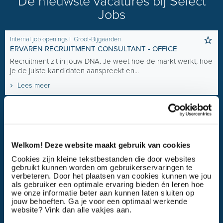
De nieuwste vacatures bij Select
Jobs
Internal job openings
I
Groot-Bijgaarden
ERVAREN RECRUITMENT CONSULTANT - OFFICE
Recruitment zit in jouw DNA. Je weet hoe de markt werkt, hoe
je de juiste kandidaten aanspreekt en...
Lees meer
HR diensten, werving en selectie
I
Internal job openings
I
Antwerpen
RECRUITMENT SPECIALIST KEY ACCOUNTS
Krijg jij energie van het maken van de juiste match tussen
Welkom! Deze website maakt gebruik van cookies
talent en organisatie? Werk je graag met...
Cookies zijn kleine tekstbestanden die door websites
Lees meer
gebruikt kunnen worden om gebruikerservaringen te
verbeteren. Door het plaatsen van cookies kunnen we jou
als gebruiker een optimale ervaring bieden én leren hoe
HR diensten, werving en selectie
I
Internal job openings
I
Groot-
we onze informatie beter aan kunnen laten sluiten op
Bijgaarden
jouw behoeften. Ga je voor een optimaal werkende
RECRUITER ENGINEERING
website? Vink dan alle vakjes aan.
In deze rol combineer je jouw passie voor techniek met jouw