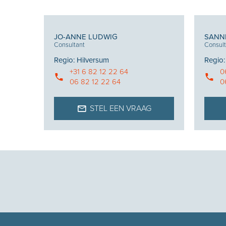
JO-ANNE LUDWIG
SANN
Consultant
Consult
Regio
:
Hilversum
Regio
+31 6 82 12 22 64
0
06 82 12 22 64
0
STEL EEN VRAAG