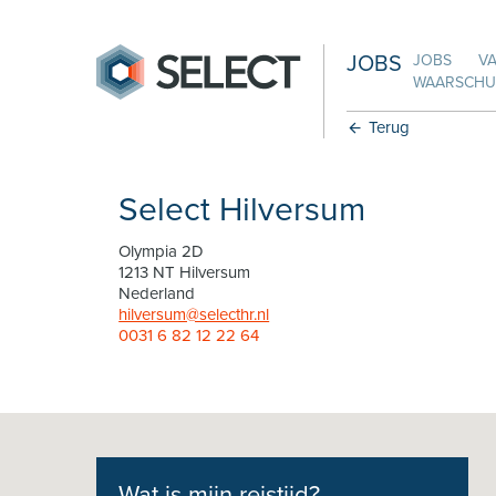
JOBS
JOBS
V
WAARSCHUW
Terug
Select Hilversum
Olympia 2D
1213 NT Hilversum
Nederland
hilversum@selecthr.nl
0031 6 82 12 22 64
Wat is mijn reistijd?