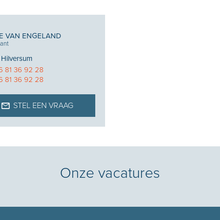
E VAN ENGELAND
ant
:
Hilversum
6 81 36 92 28
6 81 36 92 28
STEL EEN VRAAG
Onze vacatures